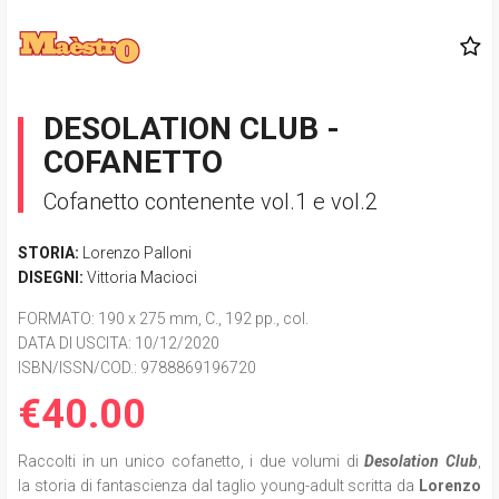
DESOLATION CLUB -
COFANETTO
Cofanetto contenente vol.1 e vol.2
STORIA:
Lorenzo Palloni
DISEGNI:
Vittoria Macioci
FORMATO
: 190 x 275 mm, C., 192 pp., col.
DATA DI USCITA
: 10/12/2020
ISBN/ISSN/COD.:
9788869196720
€40.00
Raccolti in un unico cofanetto, i due volumi di
Desolation Club
,
la
storia di fantascienza dal taglio young-adult scritta da
Lorenzo