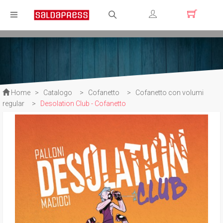
Registrati
Login
Home
>
Catalogo
>
Cofanetto
>
Cofanetto con volumi
regular
>
Desolation Club - Cofanetto