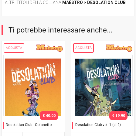
ALTRI TITOLI DELLA COLLANA
MAÈSTRO > DESOLATION CLUB
Ti potrebbe interessare anche...
ACQUISTA
ACQUISTA
€ 40.00
€ 19.90
Desolation Club - Cofanetto
Desolation Club vol. 1 (di 2)
Cofanetto contenente vol.1
Nuovo mondo antico
e vol.2