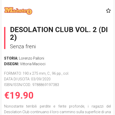
DESOLATION CLUB VOL. 2 (DI
2)
Senza freni
STORIA:
Lorenzo Palloni
DISEGNI:
Vittoria Macioci
FORMATO
: 190 x 275 mm, C., 96 pp., col.
DATA DI USCITA
: 03/09/2020
ISBN/ISSN/COD.:
9788869197383
€19.90
Nonostante terribili perdite e ferite profonde, i ragazzi del
Desolation Club continuano il loro cammino sulla superficie di una