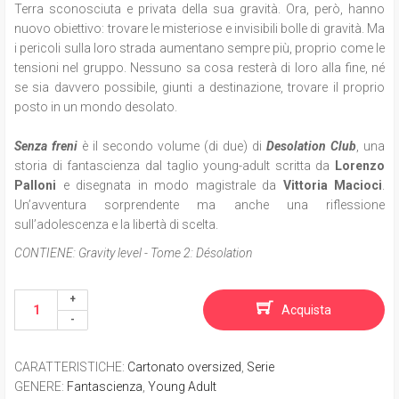
Terra sconosciuta e privata della sua gravità. Ora, però, hanno
nuovo obiettivo: trovare le misteriose e invisibili bolle di gravità. Ma
i pericoli sulla loro strada aumentano sempre più, proprio come le
tensioni nel gruppo. Nessuno sa cosa resterà di loro alla fine, né
se sia davvero possibile, giunti a destinazione, trovare il proprio
posto in un mondo desolato.
Senza freni
è il secondo volume (di due) di
Desolation Club
, una
storia di fantascienza dal taglio young-adult scritta da
Lorenzo
Palloni
e disegnata in modo magistrale da
Vittoria Macioci
.
Un’avventura sorprendente ma anche una riflessione
sull’adolescenza e la libertà di scelta.
CONTIENE:
Gravity level - Tome 2: Désolation
Acquista
CARATTERISTICHE
:
Cartonato oversized
,
Serie
GENERE
:
Fantascienza
,
Young Adult