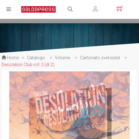
Registrati
Login
Home
>
Catalogo
>
Volume
>
Cartonato oversized
>
Desolation Club vol. 2 (di 2)