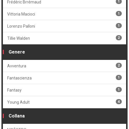
1
Frédéric Brrémaud
1
Vittoria Macioci
1
Lorenzo Palloni
2
Tillie Walden
Genere
2
Avventura
1
Fantascienza
1
Fantasy
4
Young Adult
Collana