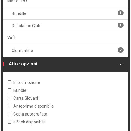
MAÈSTRO
1
Brindille
1
Desolation Club
YAÙ
2
Clementine
Altre opzioni
In promozione
Bundle
Carta Giovani
Anteprima disponibile
Copia autografata
eBook disponibile