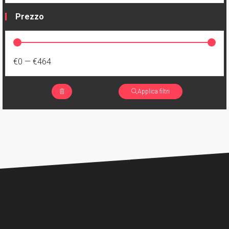
Prezzo
€0
—
€464
Applica filtri