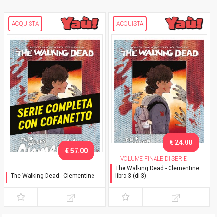
ACQUISTA
ACQUISTA
€ 24.00
€ 57.00
VOLUME FINALE DI SERIE
The Walking Dead - Clementine
The Walking Dead - Clementine
libro 3 (di 3)
Serie completa con
con cofanetto in allegato
cofanetto