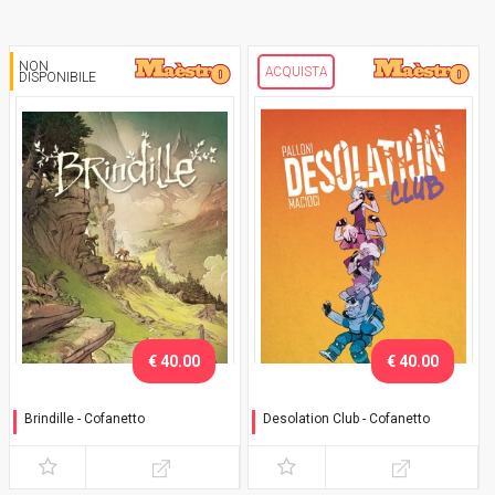
NON
ACQUISTA
DISPONIBILE
€ 40.00
€ 40.00
Brindille - Cofanetto
Desolation Club - Cofanetto
Cofanetto contenente vol.1
Cofanetto contenente vol.1
e vol.2
e vol.2