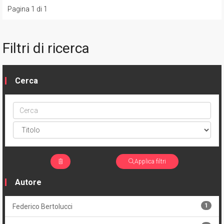
Pagina 1 di 1
Filtri di ricerca
Cerca
Cerca
ptype
Applica filtri
Autore
1
Federico Bertolucci