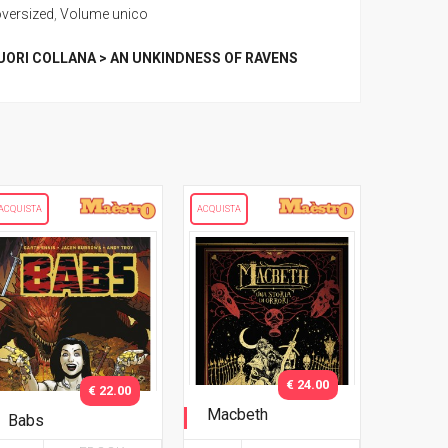
oversized
,
Volume unico
UORI COLLANA > AN UNKINDNESS OF RAVENS
ACQUISTA
ACQUISTA
€ 24.00
€ 22.00
Macbeth
Babs
Una storia di orrori