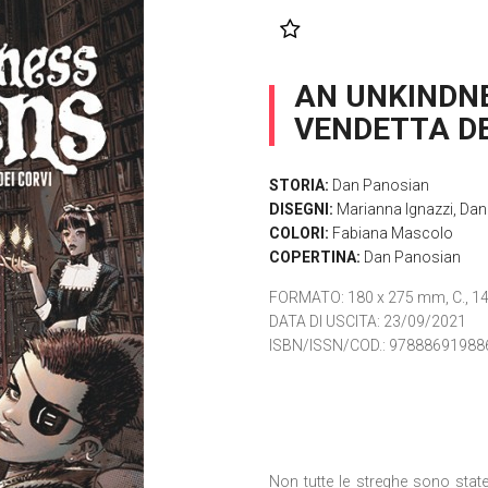
AN UNKINDNE
VENDETTA DE
STORIA:
Dan Panosian
DISEGNI:
Marianna Ignazzi
,
Dan
COLORI:
Fabiana Mascolo
COPERTINA:
Dan Panosian
FORMATO
: 180 x 275 mm, C., 14
DATA DI USCITA
: 23/09/2021
ISBN/ISSN/COD.:
97888691988
Non tutte le streghe sono stat