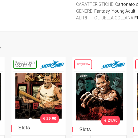
CARATTERISTICHE
:
Cartonato 
GENERE
:
Fantasy
,
Young Adult
ALTRI TITOLI DELLA COLLANA
F
.
ACCEDI PER
ACQUISTA
ACQUISTARE
€ 29.90
€ 24.90
Slots
Slots
Variant con