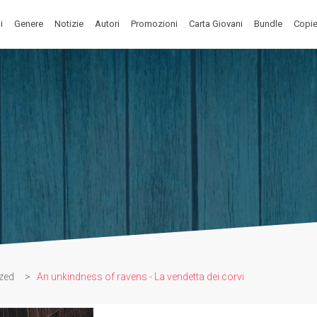
i
Genere
Notizie
Autori
Promozioni
Carta Giovani
Bundle
Copie
zed
>
An unkindness of ravens - La vendetta dei corvi