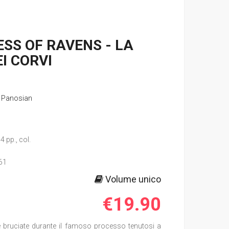
SS OF RAVENS - LA
I CORVI
 Panosian
4 pp., col.
61
Volume unico
€19.90
e bruciate durante il famoso processo tenutosi a