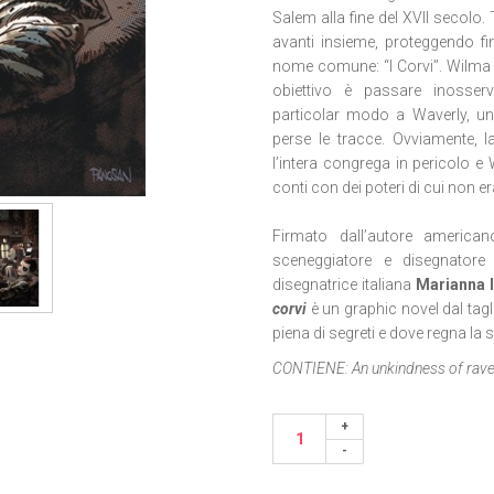
Salem alla fine del XVII secolo
avanti insieme, proteggendo f
nome comune: “I Corvi”. Wilma 
obiettivo è passare inosserv
particolar modo a Waverly
, u
perse le tracce. Ovviamente, 
l’intera congrega in pericolo e 
conti con dei poteri di cui non 
Firmato dall’autore american
sceneggiatore e disegnatore 
disegnatrice italiana
Marianna 
corvi
è un graphic novel dal tagl
piena di segreti e dove regna la 
CONTIENE:
An unkindness of rav