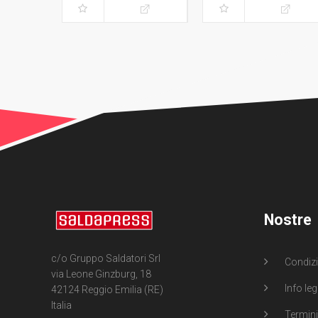
Nostre
c/o Gruppo Saldatori Srl
Condizi
via Leone Ginzburg, 18
Info leg
42124 Reggio Emilia (RE)
Italia
Termini 