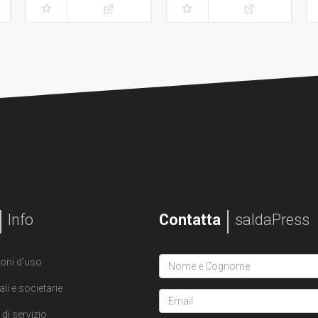
sovracoperta
Info
Contatta
saldaPress
oni d'uso
ali e societarie
di servizio