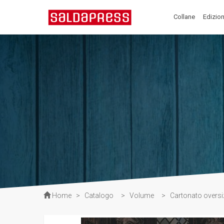
Collane
Edizion
Home
>
Catalogo
>
Volume
>
Cartonato oversi