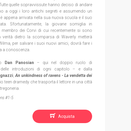
. Tutte quelle sopravvissute hanno deciso di andare
ino a oggi i loro antichi segreti e assumendo un
è appena arrivata nella sua nuova scuola e il suo
ata. Sfortunatamente, la giovane somiglia in
n membro dei Corvi di cui recentemente si sono
la verità dietro la scomparsa di Waverly metterà
Wilma, per salvare i suoi nuovi amici, dovrà fare i
era a conoscenza.
o
Dan Panosian
– qui nel doppio ruolo di
delle introduzioni di ogni capitolo – e dalla
Ignazzi
,
An unkindness of ravens -
La vendetta dei
io teen dramedy che trasporta il lettore in una città
stregoneria.
ens #1-5
Acquista