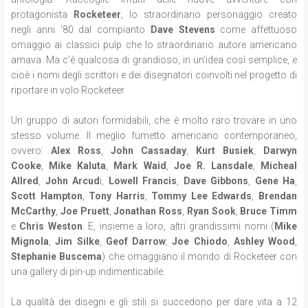
protagonista
Rocketeer
, lo straordinario personaggio creato
negli anni '80 dal compianto
Dave Stevens
come affettuoso
omaggio ai classici pulp che lo straordinario autore americano
amava. Ma c’è qualcosa di grandioso, in un’idea così semplice, e
cioè i nomi degli scrittori e dei disegnatori coinvolti nel progetto di
riportare in volo Rocketeer.
Un gruppo di autori formidabili, che è molto raro trovare in uno
stesso volume. Il meglio fumetto americano contemporaneo,
ovvero:
Alex Ross
,
John Cassaday
,
Kurt Busiek
,
Darwyn
Cooke
,
Mike Kaluta
,
Mark Waid
,
Joe R. Lansdale
,
Micheal
Allred
,
John Arcud
i,
Lowell Francis
,
Dave Gibbons
,
Gene Ha
,
Scott Hampton
,
Tony Harris
,
Tommy Lee Edwards
,
Brendan
McCarthy
,
Joe Pruett
,
Jonathan Ross
,
Ryan Sook
,
Bruce Timm
e
Chris Weston
. E, insieme a loro, altri grandissimi nomi (
Mike
Mignola
,
Jim Silke
,
Geof Darrow
,
Joe Chiodo
,
Ashley Wood
,
Stephanie Buscema
) che omaggiano il mondo di Rocketeer con
una gallery di pin-up indimenticabile.
La qualità dei disegni e gli stili si succedono per dare vita a 12