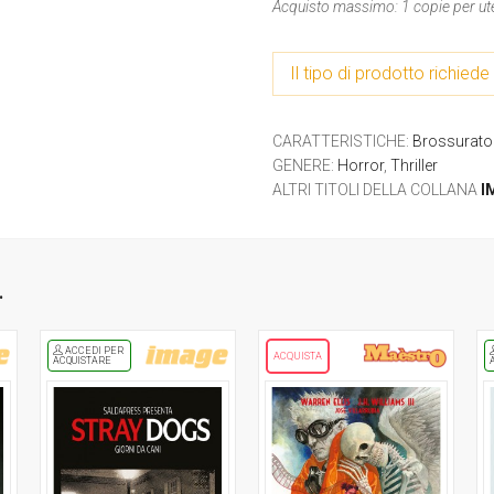
Acquisto massimo: 1 copie per ut
Il tipo di prodotto richiede 
CARATTERISTICHE
:
Brossurato 
GENERE
:
Horror
,
Thriller
ALTRI TITOLI DELLA COLLANA
I
.
ACCEDI PER
ACQUISTA
ACQUISTARE