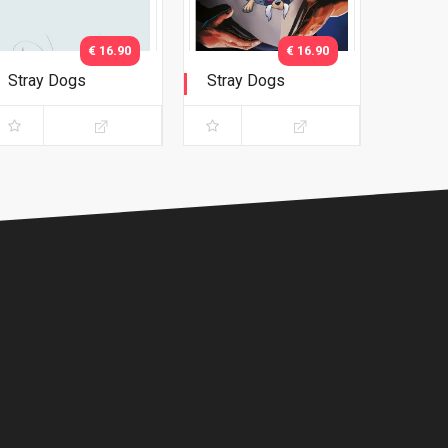
€ 16.90
€ 16.90
Stray Dogs
Stray Dogs
Giorni da cani -
Giorni da cani -
Versione C ("IT")
Versione D
("Gremlins")