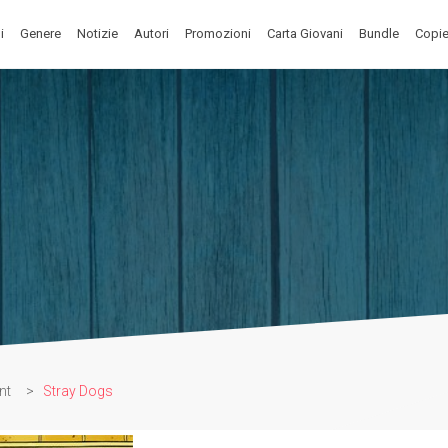
i
Genere
Notizie
Autori
Promozioni
Carta Giovani
Bundle
Copie
nt
>
Stray Dogs