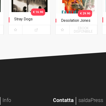
€ 16.90
€ 29.90
Stray Dogs
Desolation Jones
Giorni da cani -
EBOOK
Versione B
DISPONIBILE
("L'esorcista")
Info
Contatta
saldaPress