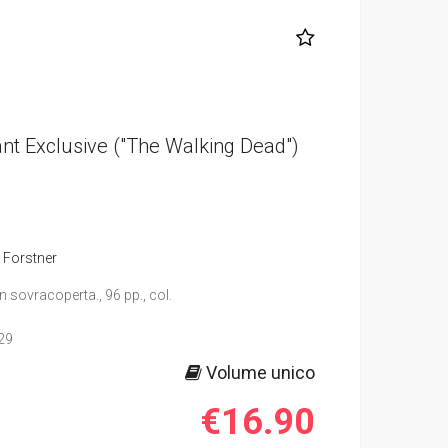
iant Exclusive ("The Walking Dead")
 Forstner
n sovracoperta., 96 pp., col.
29
Volume unico
€16.90