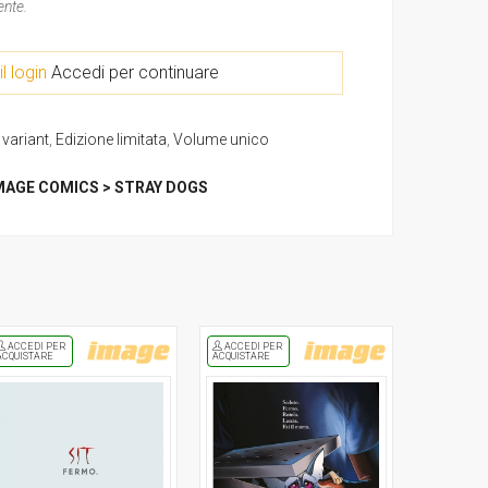
ente.
il login
Accedi per continuare
variant
,
Edizione limitata
,
Volume unico
MAGE COMICS > STRAY DOGS
ACCEDI PER
ACCEDI PER
ACQUISTARE
ACQUISTARE