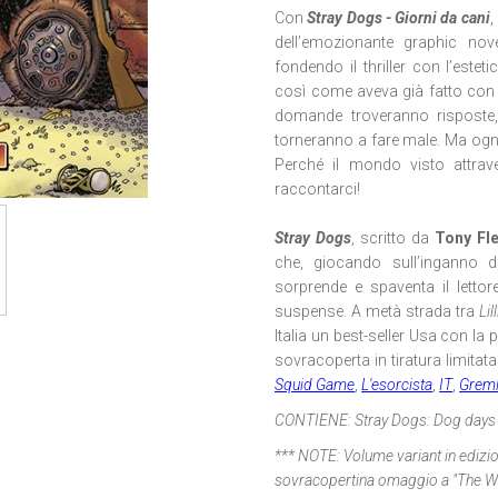
Con
Stray Dogs - Giorni da cani
,
dell’emozionante graphic no
fondendo il thriller con l’estet
così come aveva già fatto con 
domande troveranno risposte, d
torneranno a fare male. Ma ogni
Perché il mondo visto attrav
raccontarci!
Stray Dogs
, scritto da
Tony Fl
che, giocando sull’inganno d
sorprende e spaventa il lettor
suspense. A metà strada tra
Lil
Italia un best-seller Usa con la po
sovracoperta in tiratura limitata
Squid Game
,
L'esorcista
,
IT
,
Greml
CONTIENE:
Stray Dogs: Dog days
*** NOTE:
Volume variant in edizi
sovracopertina omaggio a "The W