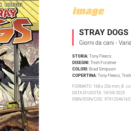
STRAY DOGS
Giorni da cani - Var
STORIA:
Tony Fleecs
DISEGNI:
Trish Forstner
COLORI:
Brad Simpson
COPERTINA:
Tony Fleecs
,
Trish
FORMATO
: 168 x 256 mm, B. co
DATA DI USCITA
: 19/09/2025
ISBN/ISSN/COD.:
97912546165