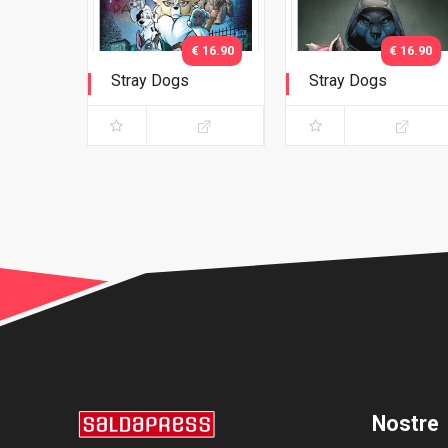
€ 16.90
€ 16.90
Stray Dogs
Stray Dogs
Giorni da cani
Giorni da cani -
("Stranger Things")
Versione A ("Squid
Game")
Nostre