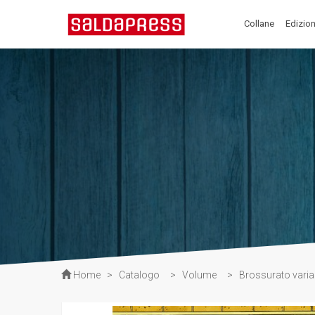
Collane
Edizion
Home
>
Catalogo
>
Volume
>
Brossurato varia