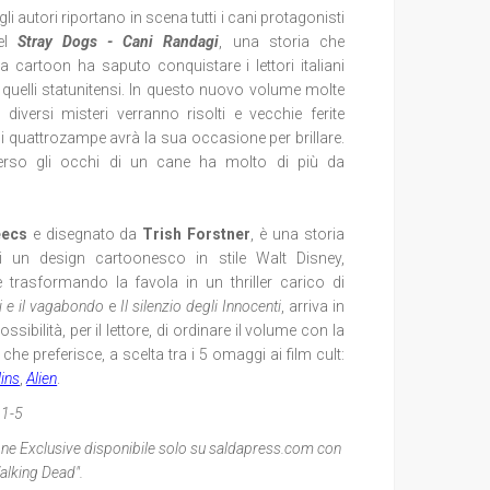
 gli autori riportano in scena tutti i cani protagonisti
vel
Stray Dogs - Cani Randagi
, una storia che
ica cartoon ha saputo conquistare i lettori italiani
quelli statunitensi. In questo nuovo volume molte
iversi misteri verranno risolti e vecchie ferite
 quattrozampe avrà la sua occasione per brillare.
erso gli occhi di un cane ha molto di più da
eecs
e disegnato da
Trish Forstner
, è una storia
i un design cartoonesco in stile Walt Disney,
e trasformando la favola in un thriller carico di
li e il vagabondo
e
Il silenzio degli Innocenti
, arriva in
ssibilità, per il lettore, di ordinare il volume con la
 che preferisce, a scelta tra i 5 omaggi ai film cult:
ins
,
Alien
.
 1-5
one Exclusive disponibile solo su saldapress.com con
alking Dead".