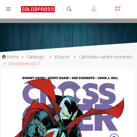
Registrati
Login
Home
>
Catalogo
>
Volume
>
Cartonato variant numerato
>
Crossover vol. 1