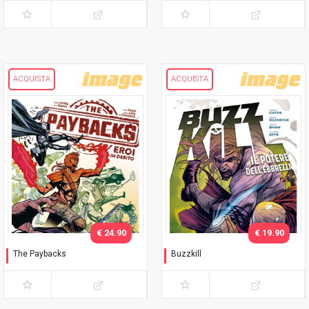
ACQUISTA
ACQUISTA
€ 24.90
€ 19.90
The Paybacks
Buzzkill
Eroi in debito
Il potere dell'ebbrezza