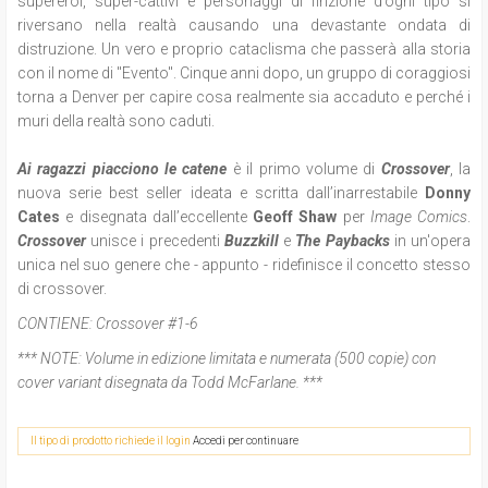
supereroi, super-cattivi e personaggi di finzione d’ogni tipo si
riversano nella realtà causando una devastante ondata di
distruzione. Un vero e proprio cataclisma che passerà alla storia
con il nome di "Evento". Cinque anni dopo, un gruppo di coraggiosi
torna a Denver per capire cosa realmente sia accaduto e perché i
muri della realtà sono caduti.
Ai ragazzi piacciono le catene
è il primo volume di
Crossover
, la
nuova serie best seller ideata e scritta dall’inarrestabile
Donny
Cates
e disegnata dall’eccellente
Geoff Shaw
per
Image Comics
.
Crossover
unisce i precedenti
Buzzkill
e
The Paybacks
in un'opera
unica nel suo genere che - appunto - ridefinisce il concetto stesso
di crossover.
CONTIENE:
Crossover #1-6
*** NOTE:
Volume in edizione limitata e numerata (500 copie) con
cover variant disegnata da Todd McFarlane. ***
Il tipo di prodotto richiede il login
Accedi per continuare