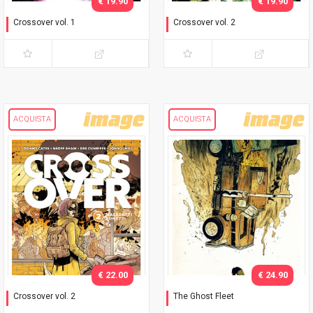
€ 19.90
€ 19.90
Crossover vol. 1
Crossover vol. 2
Ai ragazzi piacciono le
Maledetti fumetti
catene
ACQUISTA
ACQUISTA
€ 22.00
€ 24.90
Crossover vol. 2
The Ghost Fleet
Maledetti fumetti - Variant
Il convoglio fantasma