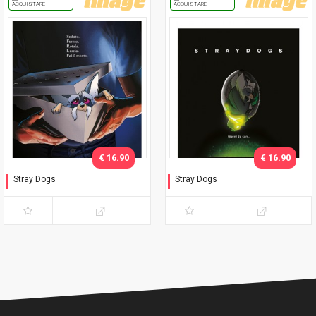
ACQUISTARE
ACQUISTARE
€ 16.90
€ 16.90
Stray Dogs
Stray Dogs
Giorni da cani - Versione D
Giorni da cani - Versione E
("Gremlins")
("Alien")