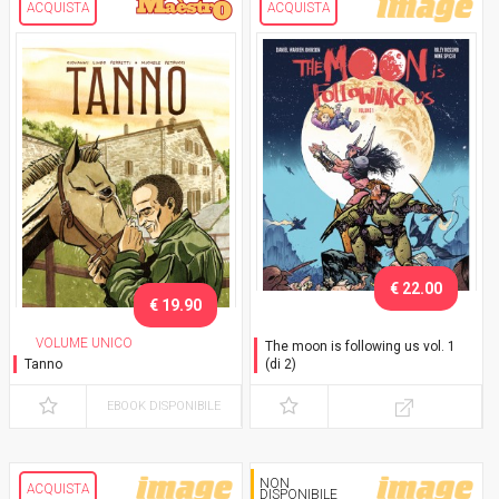
ACQUISTA
ACQUISTA
€ 22.00
€ 19.90
VOLUME UNICO
The moon is following us vol. 1
Tanno
(di 2)
EBOOK DISPONIBILE
NON
ACQUISTA
DISPONIBILE