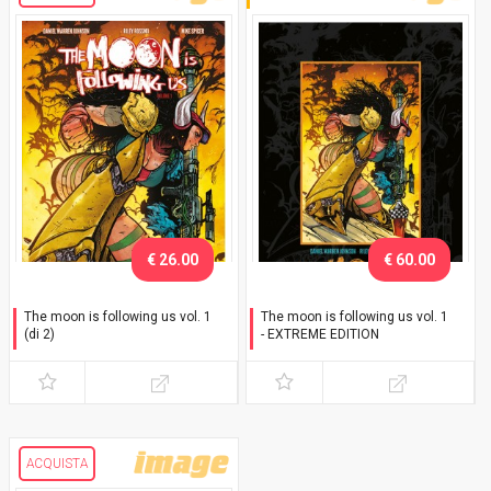
€ 26.00
€ 60.00
The moon is following us vol. 1
The moon is following us vol. 1
(di 2)
- EXTREME EDITION
Variant Exclusive
con slipcase e sketch
ACQUISTA