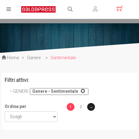
Registrati
Login
Home
>
Genere
>
Sentimentale
Filtri attivi:
GENERI
:
Genere - Sentimentale
Ordina per
1
2
→
(current)