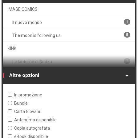
1
Andi Watson
5
Serie
IMAGE COMICS
Volume
1
Il nuovo mondo
5
Cartonato
5
The moon is following us
2
Cartonato oversized
KINK
2
Cartonato variant
1
Le lanterne di Nedzu
1
Cartonato variant numerato
MAÈSTRO
Altre opzioni
5
Volume unico
1
Ramiro
In promozione
1
Sunburn
Bundle
Carta Giovani
1
Tanno
Anteprima disponibile
Copia autografata
eBook disponibile