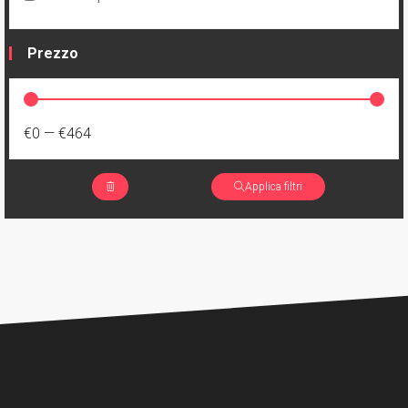
Prezzo
€0
—
€464
Applica filtri