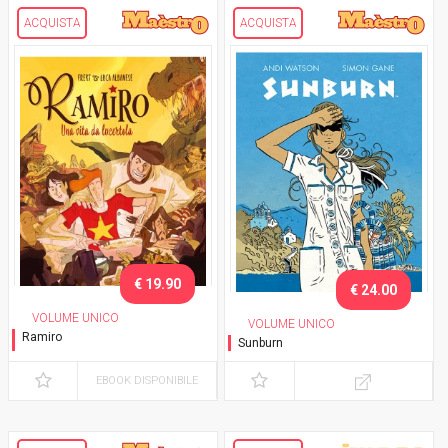
ACQUISTA
ACQUISTA
€ 19.90
€ 24.00
VOLUME UNICO
VOLUME UNICO
Ramiro
Sunburn
Una vita da lucertola
EBOOK DISPONIBILE