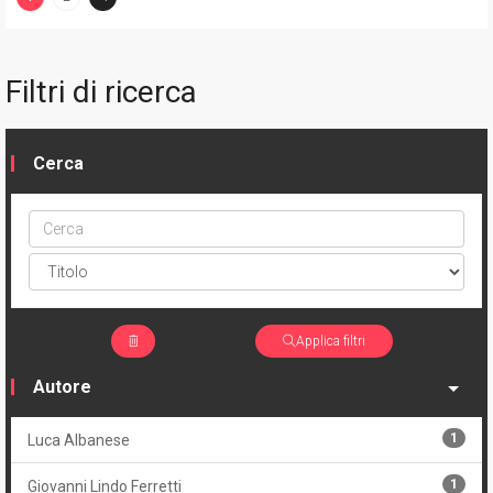
(current)
Filtri di ricerca
Cerca
Cerca
ptype
Applica filtri
Autore
1
Luca Albanese
1
Giovanni Lindo Ferretti