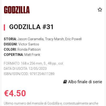
GODZILLA #31
STORIA:
Jason Ciaramella
,
Tracy Marsh
,
Eric Powell
DISEGNI:
Victor Santos
COLORI:
Ronda Pattison
COPERTINA:
Matt Frank
FORMATO
: 168 x 256 mm, S., 48 pp., col.
DATA DI USCITA
: 12/05/2023
ISBN/ISSN/COD.:
9791254611289
Albo finale di serie
€4.50
Ultimo numero del mensile di Godzilla e, contestualmente anche