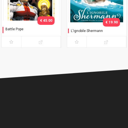
€ 45.00
€ 19.90
Battle Pope
L'ignobile Shermann
L'immacolata Collezione