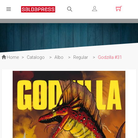
Registrati
Login
Home
>
Catalogo
>
Albo
>
Regular
>
Godzilla #31