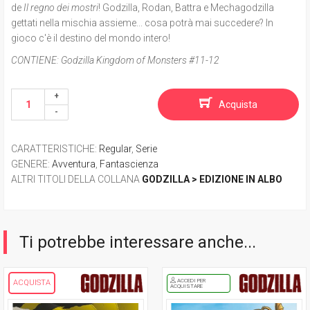
de
Il regno dei mostri
! Godzilla, Rodan, Battra e Mechagodzilla
gettati nella mischia assieme... cosa potrà mai succedere? In
gioco c'è il destino del mondo intero!
CONTIENE:
Godzilla Kingdom of Monsters #11-12
Acquista
CARATTERISTICHE
:
Regular
,
Serie
GENERE
:
Avventura
,
Fantascienza
ALTRI TITOLI DELLA COLLANA
GODZILLA > EDIZIONE IN ALBO
Ti potrebbe interessare anche...
ACCEDI PER
ACQUISTA
ACQUISTARE