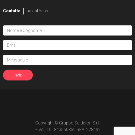
Contatta
saldaPress
Copyright © Gruppo Saldatori S.r.l.
P.IVA: IT01843550359 REA: 228492