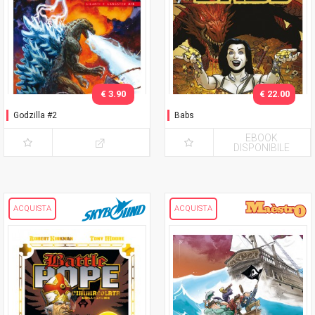
€ 3.90
€ 22.00
Godzilla #2
Babs
EBOOK
DISPONIBILE
ACQUISTA
ACQUISTA