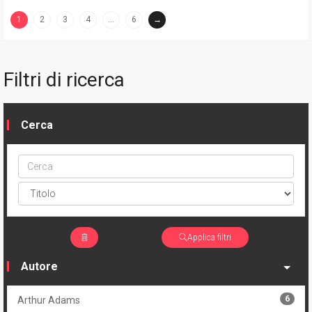
1
2
3
4
…
6
→
(current)
Filtri di ricerca
Cerca
Cerca
ptype
Applica filtri
Autore
6
Arthur Adams