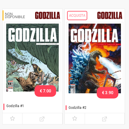
NON
ACQUISTA
DISPONIBILE
€ 7.00
€ 3.90
Godzilla #1
Godzilla #2
Variant Ponticelli