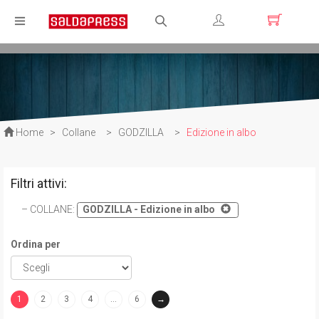
Registrati
Login
Home
>
Collane
>
GODZILLA
>
Edizione in albo
Filtri attivi:
COLLANE
:
GODZILLA - Edizione in albo
Ordina per
1
2
3
4
…
6
→
(current)