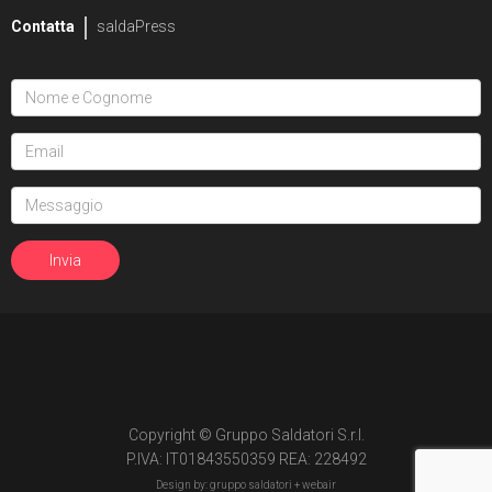
Contatta
saldaPress
2
Mike Raicht
1
Jeremy Robinson
1
Alex Ross
2
Alex Sanchez
8
Victor Santos
2
Chris Scalf
1
Kahlil Schweitzer
2
James Stokoe
5
E.J. Su
Copyright © Gruppo Saldatori S.r.l.
9
Duane Swierczynski
P.IVA: IT01843550359 REA: 228492
Design by: gruppo saldatori +
webair