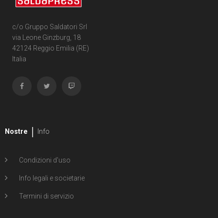
1
David Messina
c/o Gruppo Saldatori Srl
1
Tradd Moore
via Leone Ginzburg, 18
42124 Reggio Emilia (RE)
3
Chris Mowry
Italia
1
Oliver Ono
2
Tony Parker
25
Ronda Pattison
Nostre
Info
2
Josh Perez
1
Hugo Petrus
Condizioni d'uso
5
Alberto Ponticelli
Info legali e societarie
12
Eric Powell
Termini di servizio
2
Jeff Prezenkowski