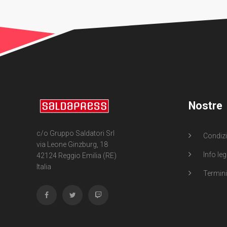
Nostre
c/o Gruppo Saldatori Srl
Condizi
via Leone Ginzburg, 18
Info leg
42124 Reggio Emilia (RE)
Italia
Termini 