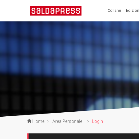
Collane
Edizion
Home
>
Area Personale
>
Login