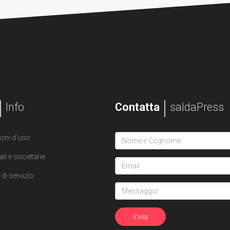
Info
Contatta
saldaPress
oni d'uso
ali e societarie
di servizio