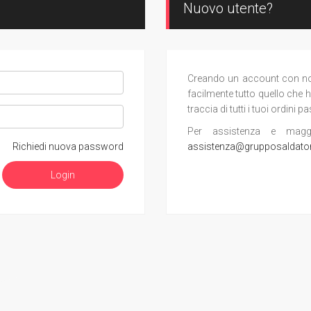
Nuovo utente?
Creando un account con noi, 
facilmente tutto quello che h
traccia di tutti i tuoi ordini pa
Per assistenza e maggior
Richiedi nuova password
assistenza@grupposaldato