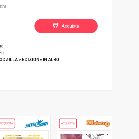
ttra
Acquista
ie
za
ODZILLA > EDIZIONE IN ALBO
ACQUISTA
ACQUISTA