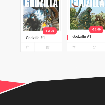
€ 6.00
€ 3.90
Godzilla #1
Godzilla #1
Variant Darrow