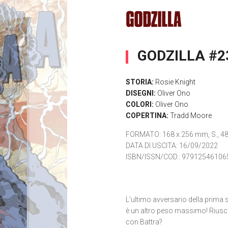
GODZILLA #2
STORIA:
Rosie Knight
DISEGNI:
Oliver Ono
COLORI:
Oliver Ono
COPERTINA:
Tradd Moore
FORMATO
: 168 x 256 mm, S., 48 
DATA DI USCITA
: 16/09/2022
ISBN/ISSN/COD.:
97912546106
L'ultimo avversario della prima 
è un altro peso massimo! Riuscir
con Battra?