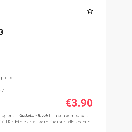
3
pp., col.
57
€3.90
stagione di
Godzilla - Rivali
fa la sua comparsa ed
à il Re dei mostri a uscire vincitore dallo scontro