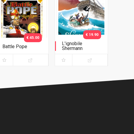
€ 19.90
€ 45.00
L'ignobile
Battle Pope
Shermann
L'immacolata
Collezione