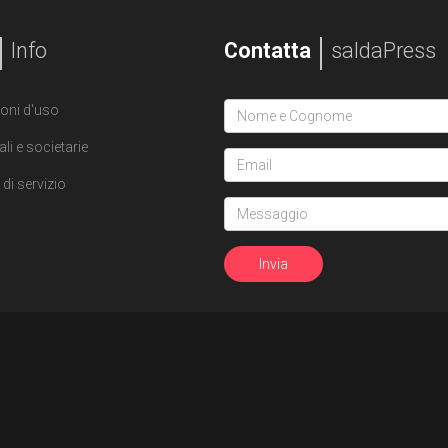
Info
Contatta
saldaPress
oni d'uso
ali e societarie
di servizio