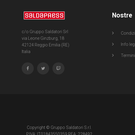
Nostre
c/o Gruppo Saldatori Srl
Condizi
via Leone Ginzburg, 18
Info leg
42124 Reggio Emilia (RE)
Italia
Termini 
Copyright © Gruppo Saldatori S.r.l.
P.IVA: IT01843550359 REA: 228492