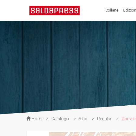
Collane
Edizion
Home
>
Catalogo
>
Albo
>
Regular
>
Godzill