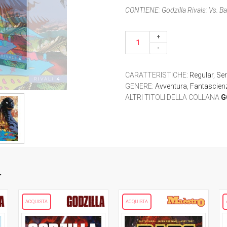
CONTIENE:
Godzilla Rivals: Vs. Ba
CARATTERISTICHE
:
Regular
,
Ser
GENERE
:
Avventura
,
Fantascien
ALTRI TITOLI DELLA COLLANA
G
.
ACQUISTA
ACQUISTA