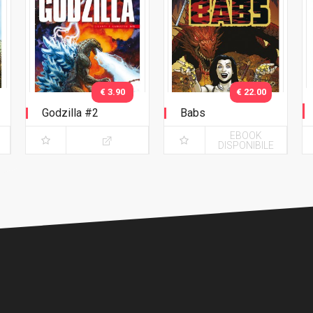
€ 3.90
€ 22.00
Godzilla #2
Babs
EBOOK
DISPONIBILE