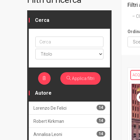
Filtri 
C
Cerca
Ordin
Cerca
ptype
ACQ
Applica filtri
Autore
14
Lorenzo De Felici
14
Robert Kirkman
14
Annalisa Leoni