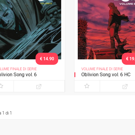
€ 14.90
€ 19
LUME FINALE DI SERIE
VOLUME FINALE DI SERIE
livion Song vol. 6
Oblivion Song vol. 6 HC
 1 di 1