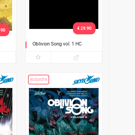
€ 29.90
.90
Oblivion Song vol. 1 HC
Variant con cofanetto
ACQUISTA