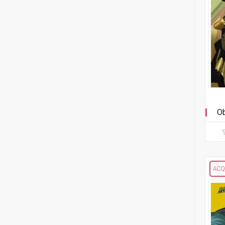
Ob
ACQ