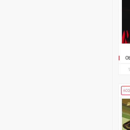
Ob
ACQ