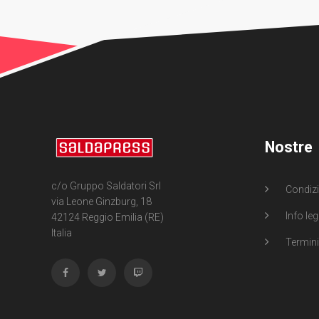
Nostre
c/o Gruppo Saldatori Srl
Condizi
via Leone Ginzburg, 18
Info leg
42124 Reggio Emilia (RE)
Italia
Termini 