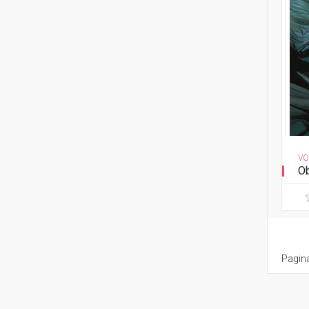
VO
Ob
Pagina