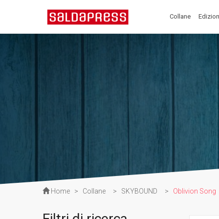
Collane
Edizion
Home
>
Collane
>
SKYBOUND
>
Oblivion Song
Filtri di ricerca