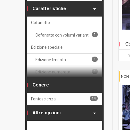
Caratteristiche
Cofanetto
1
Cofanetto con volumi variant
Ob
Edizione speciale
1
Edizione limitata
1
Edizione numerata
NON 
14
Serie
Genere
Volume
14
Fantascienza
6
Brossurato
Altre opzioni
6
Cartonato