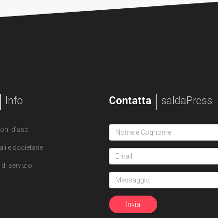
Info
Contatta
saldaPress
oni d'uso
ali e societarie
di servizio