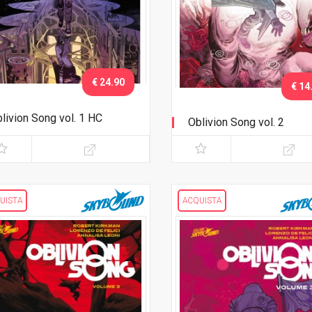
€ 24.90
€ 14
livion Song vol. 1 HC
Oblivion Song vol. 2
riant Lucca C&G 2018
UISTA
ACQUISTA