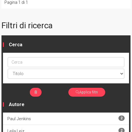
Pagina 1 di 1
Filtri di ricerca
Cerca
Cerca
ptype
Applica filtri
Autore
2
Paul Jenkins
2
Leila Leiz