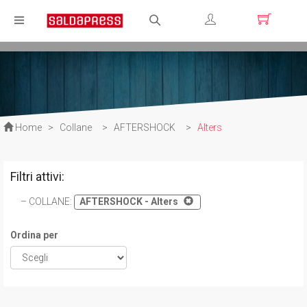
Registrati
Login
Home
>
Collane
>
AFTERSHOCK
>
Alters
Filtri attivi:
COLLANE
:
AFTERSHOCK - Alters
Ordina per