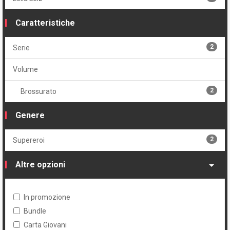
Caratteristiche
2
Serie
Volume
2
Brossurato
Genere
2
Supereroi
Altre opzioni
In promozione
Bundle
Carta Giovani