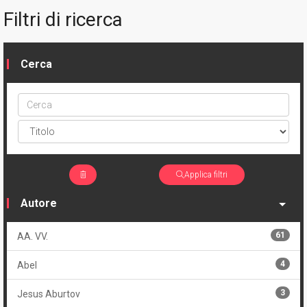
Filtri di ricerca
Cerca
Cerca
ptype
Applica filtri
Autore
61
AA. VV.
4
Abel
3
Jesus Aburtov