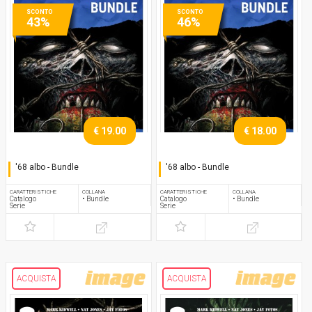
SCONTO
SCONTO
43%
46%
€ 19.00
€ 18.00
'68 albo - Bundle
'68 albo - Bundle
Serie completa
Serie completa
CARATTERISTICHE
COLLANA
CARATTERISTICHE
COLLANA
Catalogo
• Bundle
Catalogo
• Bundle
Serie
Serie
ACQUISTA
ACQUISTA