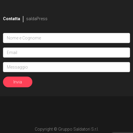
2
Mike Bowden
Contatta
saldaPress
1
Pippa Bowland
2
Russ Braun
4
Heather Breckel
19
Elizabeth Breitweiser
1
Dan Brereton
26
Andrei Bressan
4
Ed Brisson
2
Matt Broome
1
Andrew Brown
Copyright © Gruppo Saldatori S.r.l.