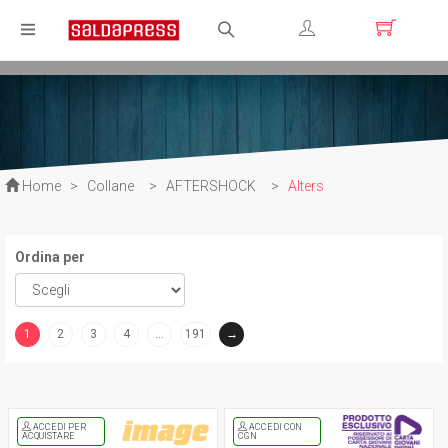
Registrati
Login
Home
>
Collane
>
AFTERSHOCK
>
Alters
Ordina per
1
2
3
4
…
191
→
(current)
ACCEDI PER
ACCEDI CON
ACQUISTARE
CGN