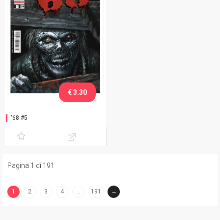
€ 3.30
‘68 #5
Pagina 1 di 191
1
2
3
4
…
191
→
(current)