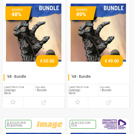
SCONTO
SCONTO
48%
49%
€ 50.00
€ 49.00
'68 - Bundle
'68 - Bundle
Serie completa
Serie completa
CARATTERISTICHE
COLLANA
CARATTERISTICHE
COLLANA
Catalogo
• Bundle
Catalogo
• Bundle
Serie
Serie
ACCEDI PER
ACCEDI CON
ACQUISTARE
CGN