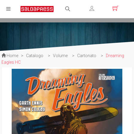
Registrati
Login
Home
>
Catalogo
>
Volume
>
Cartonato
>
Dreaming
Eagles HC