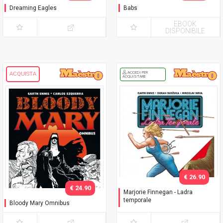
Dreaming Eagles
Babs
EBOOK
DISPONIBILE
ACCEDI PER
ACQUISTA
ACQUISTARE
€ 26.90
€ 24.90
Marjorie Finnegan - Ladra
temporale
Bloody Mary Omnibus
Variant