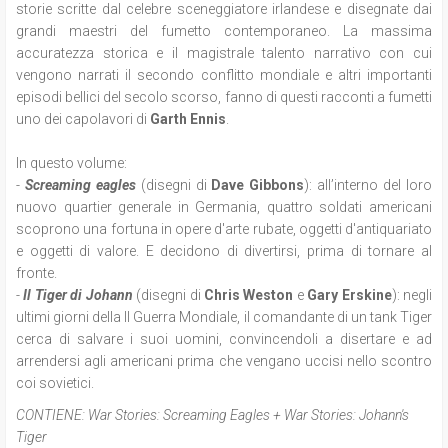
storie scritte dal celebre sceneggiatore irlandese e disegnate dai
grandi maestri del fumetto contemporaneo. La massima
accuratezza storica e il magistrale talento narrativo con cui
vengono narrati il secondo conflitto mondiale e altri importanti
episodi bellici del secolo scorso, fanno di questi racconti a fumetti
uno dei capolavori di
Garth Ennis
.
In questo volume:
-
Screaming eagles
(disegni di
Dave Gibbons
): a
ll’interno del loro
nuovo quartier generale in Germania, quattro soldati americani
scoprono una fortuna in opere d'arte rubate, oggetti d'antiquariato
e oggetti di valore. E decidono di divertirsi, prima di tornare al
fronte.
-
Il
Tiger di J
ohann
(disegni di
Chris Weston
e
Gary Erskine
):
negli
ultimi giorni della II Guerra Mondiale, il comandante di un tank Tiger
cerca di salvare i suoi uomini, convincendoli a disertare e ad
arrendersi agli americani prima che vengano uccisi nello scontro
coi sovietici.
CONTIENE:
War Stories: Screaming Eagles + War Stories: Johann's
Tiger