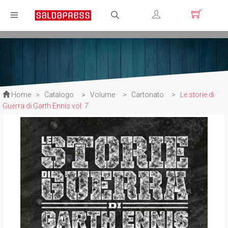
Registrati
Login
Home
>
Catalogo
>
Volume
>
Cartonato
>
Le storie di
Guerra di Garth Ennis vol. 7