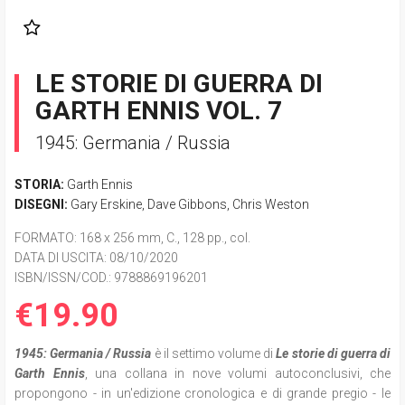
LE STORIE DI GUERRA DI
GARTH ENNIS VOL. 7
1945: Germania / Russia
STORIA:
Garth Ennis
DISEGNI:
Gary Erskine
,
Dave Gibbons
,
Chris Weston
FORMATO
: 168 x 256 mm, C., 128 pp., col.
DATA DI USCITA
: 08/10/2020
ISBN/ISSN/COD.:
9788869196201
€19.90
1945: Germania / Russia
è il settimo volume di
Le storie di guerra di
Garth Ennis
, una collana in nove volumi autoconclusivi, che
propongono - in un'edizione cronologica e di grande pregio - le