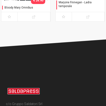
€ 24.90
Marjorie Finnegan - Ladra
temporale
Bloody Mary Omnibus
Variant
c/o Gruppo Saldatori Srl