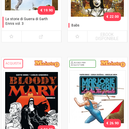
€ 19.90
€ 22.00
Le storie di Guerra di Garth
Ennis vol. 3
Babs
1942-43: Artico /
Mediterraneo
EBOOK
DISPONIBILE
ACCEDI PER
ACQUISTA
ACQUISTARE
€ 26.90