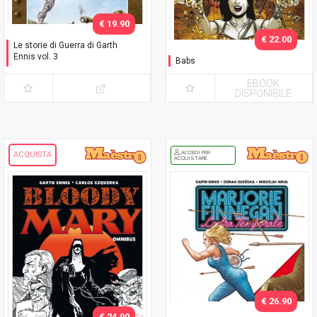
€ 19.90
€ 22.00
Le storie di Guerra di Garth
Ennis vol. 3
Babs
1942-43: Artico /
Mediterraneo
EBOOK
DISPONIBILE
ACCEDI PER
ACQUISTA
ACQUISTARE
€ 26.90
€ 24.90