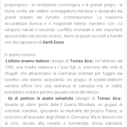
propongono - in un'edizione cronologica e di grande pregio - le
storie scritte dal celebre sceneggiatore irlandese e disegnate dai
grandi maestri del fumetto contemporaneo. La massima
accuratezza storica e il magistrale talento narrativo con cui
vengono narrati il secondo conflitto mondiale e altri importanti
episodi bellici del secolo scorso, fanno di questi racconti a fumetti
uno dei capolavori di
Garth Ennis
.
In questo volume:
-
L'ultimo inverno tedesco
(disegni di
Tomas Aira
): nel febbraio del
1945, una madre tedesca e i suoi figli si uniscono alle orde di
rifugiati che attraversano la Germania orientale per fuggire dai
sovietici che stanno avanzando. Un gruppo di soldati tedeschi
sembra offrire loro una speranza di salvezza ma, in realtà,
potrebbero rivelarsi persino più pericolosi del nemico.
-
Un dì partiron le anatre selvatiche
(disegni di
Tomas Aira
):
durante gli ultimi giorni della II Guerra Mondiale, un gruppo di
volontari irlandesi, ignorando la neutralità del proprio Paese, si
uniscono all’avanzata degli Alleati in Germania. Ma le divisioni tra
di loro, dovute alla recente e tormentata storia irlandese,