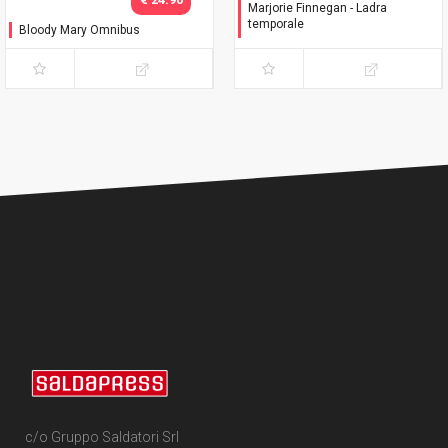
Marjorie Finnegan - Ladra
temporale
Bloody Mary Omnibus
Variant
c/o Gruppo Saldatori Srl