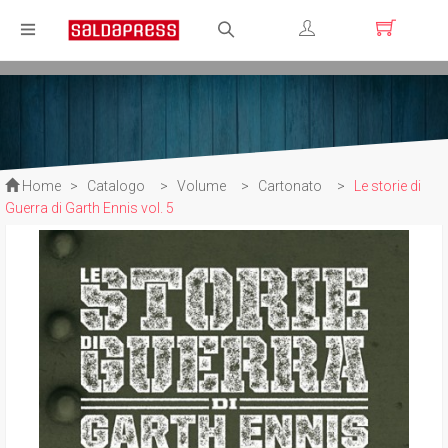
Registrati
Login
Home
>
Catalogo
>
Volume
>
Cartonato
>
Le storie di
Guerra di Garth Ennis vol. 5