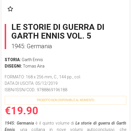
LE STORIE DI GUERRA DI
GARTH ENNIS VOL. 5
1945: Germania
STORIA:
Garth Ennis
DISEGNI:
Tomas Aira
FORMATO
: 168 x 256 mm, C., 144 pp., col.
DATA DI USCITA
: 05/12/2019
ISBN/ISSN/COD.:
9788869196188
PRODOTTO NON DISPONIBILE AL MOMENTO
€19.90
1945: Germania
è il quinto volume di
Le storie di guerra di Garth
Ennis
, una collana in nove volumi autoconclusivi, che