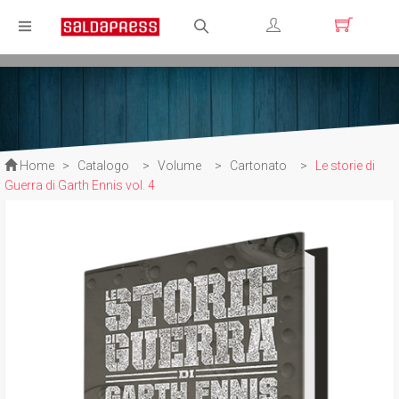
Registrati
Login
Home
>
Catalogo
>
Volume
>
Cartonato
>
Le storie di
Guerra di Garth Ennis vol. 4