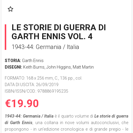
LE STORIE DI GUERRA DI
GARTH ENNIS VOL. 4
1943-44: Germania / Italia
STORIA:
Garth Ennis
DISEGNI:
Keith Burns
,
John Higgins
,
Matt Martin
FORMATO
: 168 x 256 mm, C., 136 pp., col.
DATA DI USCITA
: 26/09/2019
ISBN/ISSN/COD.:
9788869195235
€19.90
1943-44: Germania / Italia
è il quarto volume di
Le storie di guerra
di Garth Ennis
, una collana in nove volumi autoconclusivi, che
propongono - in un'edizione cronologica e di grande pregio - le