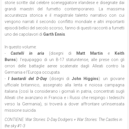
storie scritte dal celebre sceneggiatore irlandese e disegnate dai
grandi maestri del fumetto contemporaneo. La massima
accuratezza storica e il magistrale talento narrativo con cui
vengono narrati il secondo conflitto mondiale e altri importanti
episodi bellici del secolo scorso, fanno di questi racconti a fumetti
uno dei capolavori di
Garth Ennis
.
In questo volume:
-
Castelli in aria
(disegni di
Matt Martin
e
Keith
Burns
): l’equipaggio di un B-17 statunitense, alle prese con gli
orrori delle battaglie aeree scatenate dagli Alleati contro la
Germania e l’Europa occupata.
-
I bastardi del D-Day
(disegni di
John Higgins
): un giovane
ufficiale britannico, assegnato alla lenta e noiosa campagna
italiana (così la considerano i giornali in patria, concentrati sugli
Alleati che avanzano in Francia e i Russi che respingo i tedeschi
verso la Germania), si troverà a dover affrontare un'insensata
missione suicida.
CONTIENE:
War Stories: D-Day Dodgers + War Stories: The Castles in
the sky #1-3