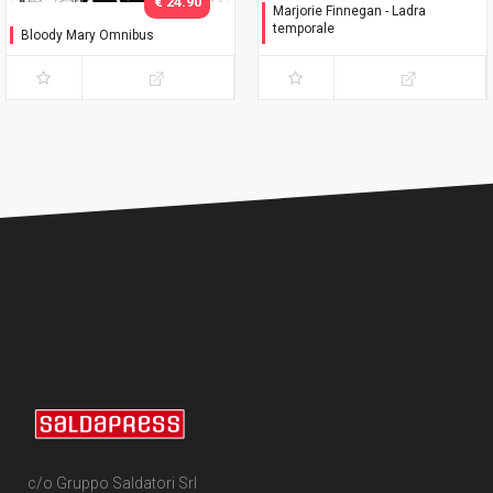
€ 24.90
Marjorie Finnegan - Ladra
temporale
Bloody Mary Omnibus
Variant
c/o Gruppo Saldatori Srl