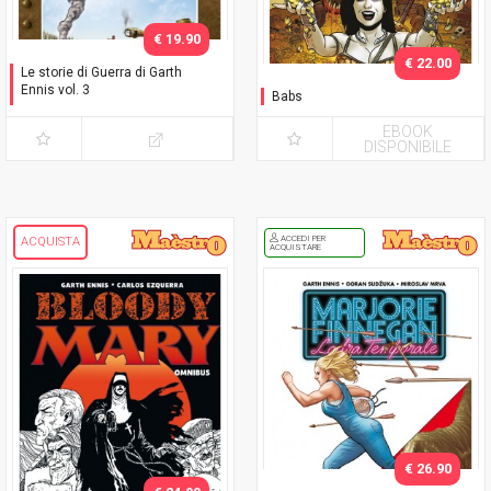
€ 19.90
€ 22.00
Le storie di Guerra di Garth
Ennis vol. 3
Babs
1942-43: Artico /
Mediterraneo
EBOOK
DISPONIBILE
ACCEDI PER
ACQUISTA
ACQUISTARE
€ 26.90