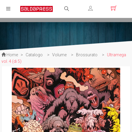
Registrati
Login
Home
>
Catalogo
>
Volume
>
Brossurato
>
Ultramega
vol. 4 (di 5)