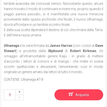
terribile avanzata dei colossali nemici. Nonostante questo, alcuni
hanno trovato il modo di continuare a vivere ma, proprio quando il
peggio pareva passato, si è manifestata una nuova minaccia
proveniente dallo spazio profondo che Noah, il nuovo Ultramega,
dovrà affrontare in un terribile scontro finale.
E dalla sua scelta dipenderà il destino di ciò che rimane della Terra.
E dell’intera razza umana.
Ultramega
è la serie firmata da
James Harren
(con i colori di
Dave
Stewart
) e prodotta dalla
Skybound
di
Robert Kirkman
. Un
omaggio all’intramontabile genere Kaiju - in grado di mettere
d’accordo i lettori di comics e di manga - che mette in scena
scontri spettacolari e devastanti, reinventando così in modo
originale un genere amato dai lettori di tutto il mondo.
CONTIENE:
Ultramega #7-8
Acquista