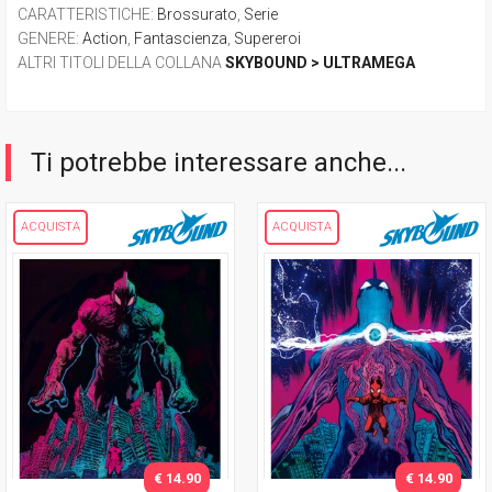
CARATTERISTICHE
:
Brossurato
,
Serie
GENERE
:
Action
,
Fantascienza
,
Supereroi
ALTRI TITOLI DELLA COLLANA
SKYBOUND > ULTRAMEGA
Ti potrebbe interessare anche...
ACQUISTA
ACQUISTA
€ 14.90
€ 14.90