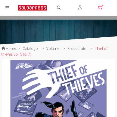
Registrati
Login
Home
>
Catalogo
>
Volume
>
Brossurato
>
Thief of
thieves vol. 5 (di 7)