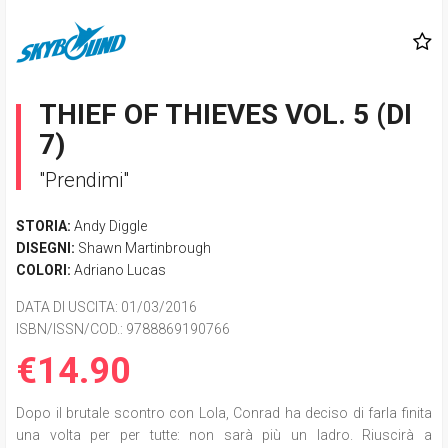
THIEF OF THIEVES VOL. 5 (DI
7)
"Prendimi"
STORIA:
Andy Diggle
DISEGNI:
Shawn Martinbrough
COLORI:
Adriano Lucas
DATA DI USCITA
: 01/03/2016
ISBN/ISSN/COD.:
9788869190766
€14.90
Dopo il brutale scontro con Lola, Conrad ha deciso di farla finita
una volta per per tutte: non sarà più un ladro. Riuscirà a