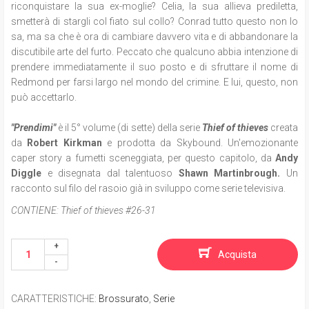
riconquistare la sua ex-moglie? Celia, la sua allieva prediletta,
smetterà di stargli col fiato sul collo? Conrad tutto questo non lo
sa, ma sa che è ora di cambiare davvero vita e di abbandonare la
discutibile arte del furto. Peccato che qualcuno abbia intenzione di
prendere immediatamente il suo posto e di sfruttare il nome di
Redmond per farsi largo nel mondo del crimine. E lui, questo, non
può accettarlo.
"Prendimi"
è il 5° volume (di sette) della serie
Thief of thieves
creata
da
Robert Kirkman
e prodotta da Skybound. Un'emozionante
caper story a fumetti sceneggiata, per questo capitolo, da
Andy
Diggle
e disegnata dal talentuoso
Shawn Martinbrough.
Un
racconto sul filo del rasoio già in sviluppo come serie televisiva.
CONTIENE:
Thief of thieves #26-31
Acquista
CARATTERISTICHE
:
Brossurato
,
Serie