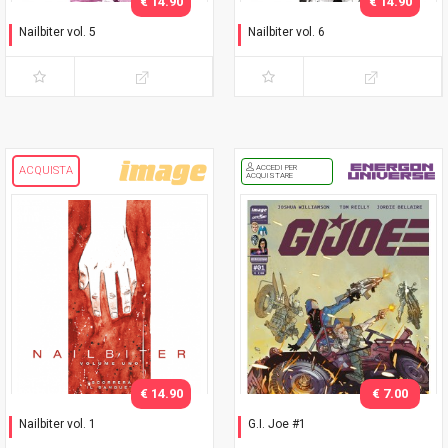
€ 14.90
€ 14.90
Nailbiter vol. 5
Nailbiter vol. 6
Legame di sangue
Verità insanguinata
ACCEDI PER
ACQUISTA
ACQUISTARE
€ 14.90
€ 7.00
Nailbiter vol. 1
G.I. Joe #1
Scorrerà il sangue
Napoli Comicon 2026