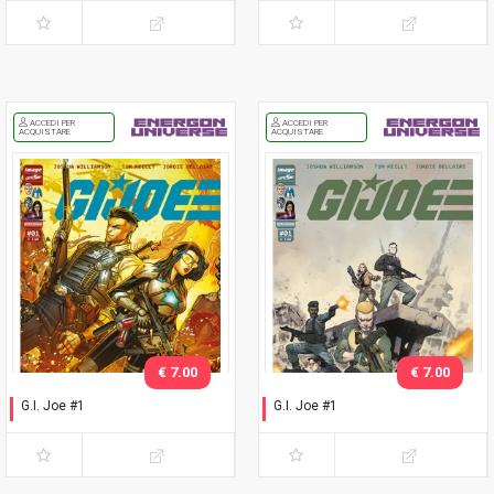
ACCEDI PER
ACCEDI PER
ACQUISTARE
ACQUISTARE
€ 7.00
€ 7.00
G.I. Joe #1
G.I. Joe #1
Esclusiva Romics 2025
Esclusiva Nerd Show
Modena 2025