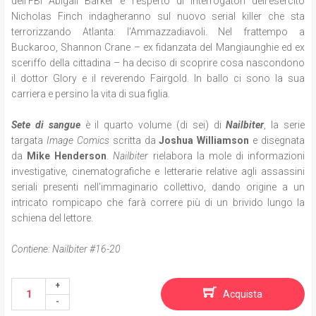
dell’FBI Abigail Barker e l’esperto di interrogatori dell’esercito
Nicholas Finch indagheranno sul nuovo serial killer che sta
terrorizzando Atlanta: l’Ammazzadiavoli. Nel frattempo a
Buckaroo, Shannon Crane – ex fidanzata del Mangiaunghie ed ex
sceriffo della cittadina – ha deciso di scoprire cosa nascondono
il dottor Glory e il reverendo Fairgold. In ballo ci sono la sua
carriera e persino la vita di sua figlia.
Sete di sangue
è il quarto volume (di sei) di
Nailbiter
, la serie
targata
Image Comics
scritta da
Joshua Williamson
e disegnata
da
Mike Henderson
.
Nailbiter
rielabora la mole di informazioni
investigative, cinematografiche e letterarie relative agli assassini
seriali presenti nell'immaginario collettivo, dando origine a un
intricato rompicapo che farà correre più di un brivido lungo la
schiena del lettore.
Contiene: Nailbiter #16-20
Acquista