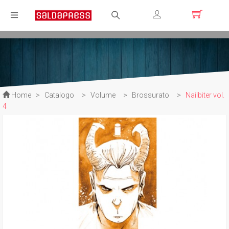
Registrati
Login
Home
>
Catalogo
>
Volume
>
Brossurato
>
Nailbiter vol.
4