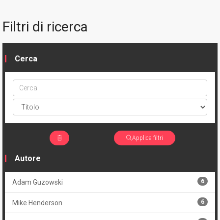
Filtri di ricerca
Cerca
Cerca
ptype
Applica filtri
Autore
6
Adam Guzowski
6
Mike Henderson