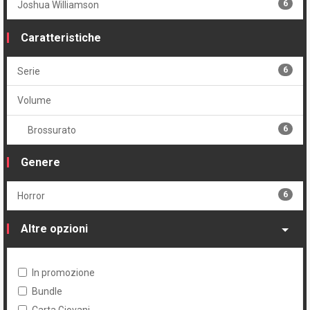
6
Joshua Williamson
Caratteristiche
6
Serie
Volume
6
Brossurato
Genere
6
Horror
Altre opzioni
In promozione
Bundle