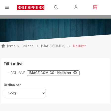
Registrati
Login
Home
>
Collane
>
IMAGE COMICS
>
Nailbiter
Filtri attivi:
COLLANE
:
IMAGE COMICS - Nailbiter
Ordina per