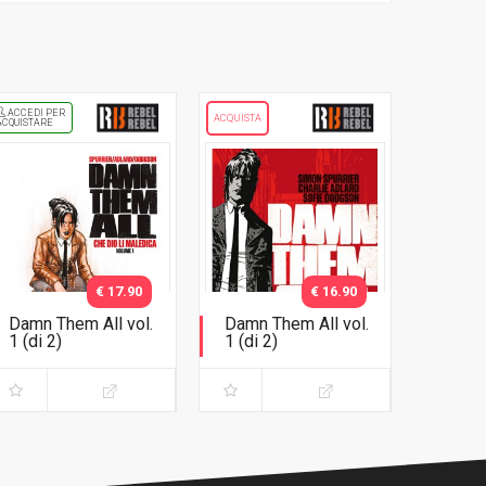
ACCEDI PER
ACQUISTA
ACQUISTARE
€ 17.90
€ 16.90
Damn Them All vol.
Damn Them All vol.
1 (di 2)
1 (di 2)
Variant Exclusive
Che dio li maledica