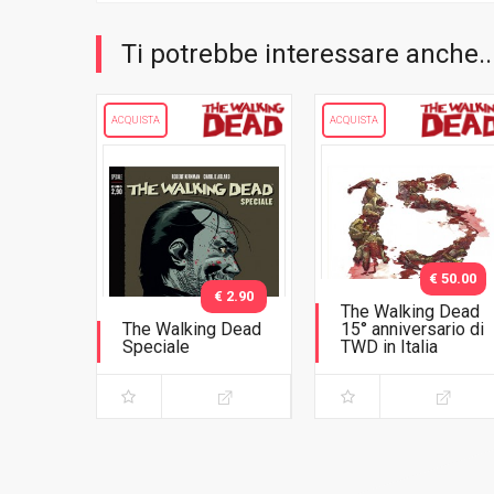
Ti potrebbe interessare anche..
ACQUISTA
ACQUISTA
€ 50.00
€ 2.90
The Walking Dead
The Walking Dead
15° anniversario di
Speciale
TWD in Italia
Negan è vivo!
Celebration Pack