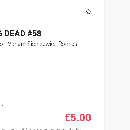
 DEAD #58
mo - Variant Sienkiewicz Romics
o
63
€5.00