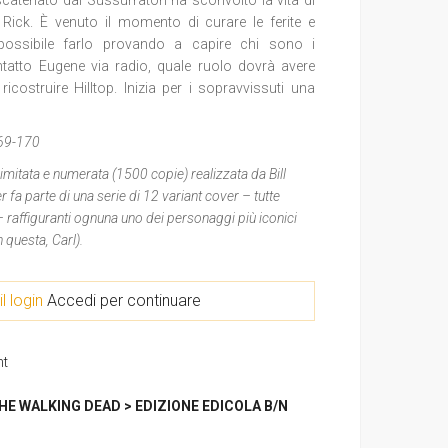
catenato dai Sussurratori ha sconvolto la vita di
 di Rick. È venuto il momento di curare le ferite e
à possibile farlo provando a capire chi sono i
ntatto Eugene via radio, quale ruolo dovrà avere
costruire Hilltop. Inizia per i sopravvissuti una
69-170
 limitata e numerata (1500 copie) realizzata da Bill
fa parte di una serie di 12 variant cover – tutte
– raffiguranti ognuna uno dei personaggi più iconici
 questa, Carl).
il login
Accedi per continuare
nt
HE WALKING DEAD > EDIZIONE EDICOLA B/N