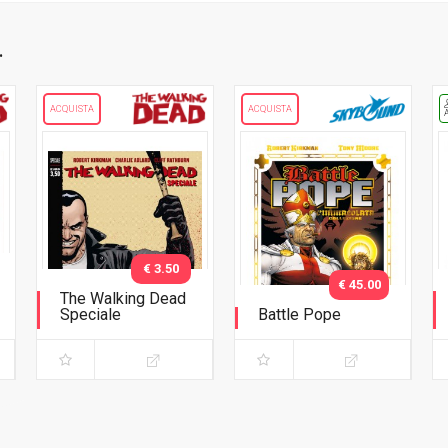
.
ACQUISTA
ACQUISTA
€ 3.50
€ 45.00
The Walking Dead
Speciale
Battle Pope
Negan è qui! e altre
L'immacolata
storie
Collezione