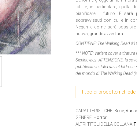
L’enorme gregge di non morti s
tutti e, in particolare, quella
pianificare il futuro. E sar
sopravvissuti con cui è in co
Negan e come sarà possibile ri
nuova, grande avventura.
CONTIENE:
The Walking Dead #1
*** NOTE:
Variant cover a tiratura
Sienkiewicz. ATTENZIONE: la cover 
pubblicate in Italia da saldaPress 
del mondo di The Walking Dead (in
Il tipo di prodotto richiede 
CARATTERISTICHE
:
Serie
,
Varia
GENERE
:
Horror
ALTRI TITOLI DELLA COLLANA
T