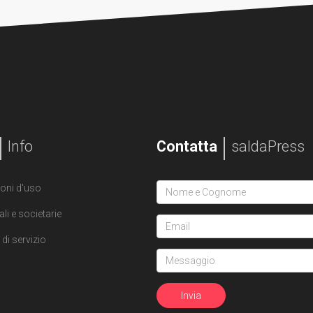
Info
Contatta
saldaPress
oni d'uso
ali e societarie
di servizio