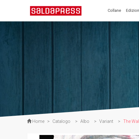
Collane
Edizion
Home
>
Catalogo
>
Albo
>
Variant
>
The Wal