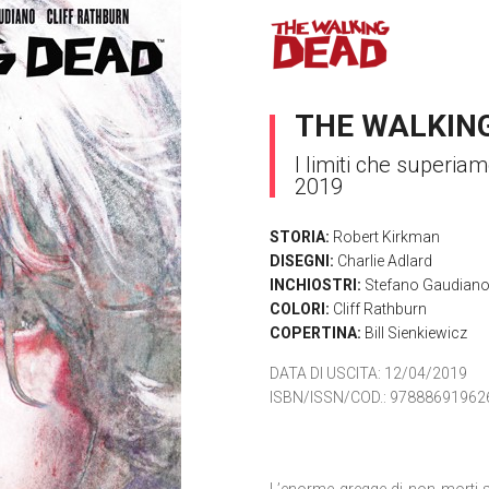
THE WALKING
I limiti che superia
2019
STORIA:
Robert Kirkman
DISEGNI:
Charlie Adlard
INCHIOSTRI:
Stefano Gaudian
COLORI:
Cliff Rathburn
COPERTINA:
Bill Sienkiewicz
DATA DI USCITA
: 12/04/2019
ISBN/ISSN/COD.:
97888691962