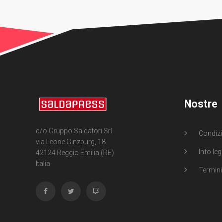
Nostre
c/o Gruppo Saldatori Srl
Condizi
via Leone Ginzburg, 18
Info leg
42124 Reggio Emilia (RE)
Italia
Termini 