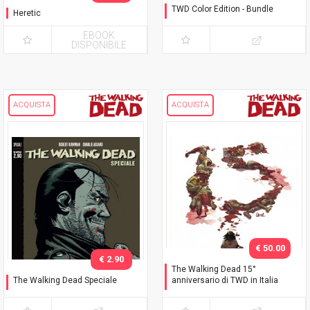
TWD Color Edition - Bundle
Heretic
Variant Phillips
EBOOK
DISPONIBILE
ACQUISTA
ACQUISTA
€ 50.00
€ 2.90
The Walking Dead 15°
The Walking Dead Speciale
anniversario di TWD in Italia
Negan è vivo!
Celebration Pack