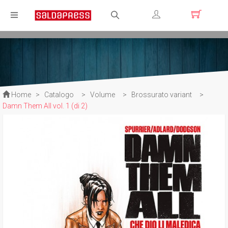
Registrati
Login
Home
>
Catalogo
>
Volume
>
Brossurato variant
>
Damn Them All vol. 1 (di 2)