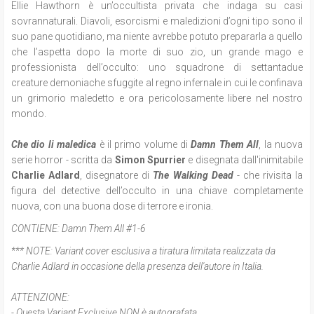
Ellie Hawthorn è un’occultista privata che indaga su casi
sovrannaturali. Diavoli, esorcismi e maledizioni d’ogni tipo sono il
suo pane quotidiano, ma niente avrebbe potuto prepararla a quello
che l’aspetta dopo la morte di suo zio, un grande mago e
professionista dell’occulto: uno squadrone di settantadue
creature demoniache sfuggite al regno infernale in cui le confinava
un grimorio maledetto e ora pericolosamente libere nel nostro
mondo.
Che dio li maledica
è il primo volume di
Damn Them All
, la nuova
serie horror - scritta da
Simon Spurrier
e disegnata dall'inimitabile
Charlie Adlard
, disegnatore di
The Walking Dead
- che rivisita la
figura del detective dell’occulto in una chiave completamente
nuova, con una buona dose di terrore e ironia.
CONTIENE:
Damn Them All #1-6
*** NOTE:
Variant cover esclusiva a tiratura limitata realizzata da
Charlie Adlard in occasione della presenza dell'autore in Italia.
ATTENZIONE:
- Questa Variant Exclusive NON è autografata.