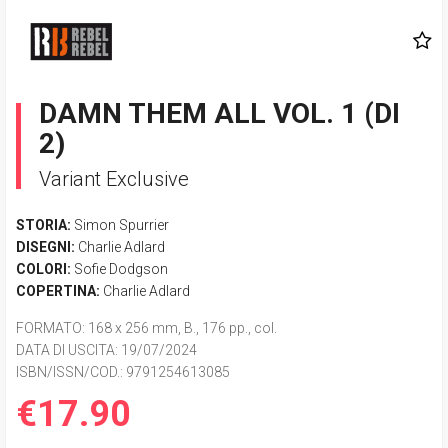
DAMN THEM ALL VOL. 1 (DI
2)
Variant Exclusive
STORIA:
Simon Spurrier
DISEGNI:
Charlie Adlard
COLORI:
Sofie Dodgson
COPERTINA:
Charlie Adlard
FORMATO
: 168 x 256 mm, B., 176 pp., col.
DATA DI USCITA
: 19/07/2024
ISBN/ISSN/COD.:
9791254613085
€17.90