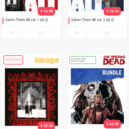
€ 16.90
€ 16.90
Damn Them All vol. 1 (di 2)
Damn Them All vol. 2 (di 2)
Che dio li maledica
Che dio li maledica
ACCEDI PER
ACQUISTA
ACQUISTARE
€ 42.00
€ 22.00