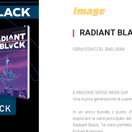
RADIANT BLA
ISBN/ISSN/COD.:
BND_0084
IL MASSIVE-VERSE INIZIA QUI!
Una nuova generazione di superer
In un unico bundle, il punto d'i
esplorare la serie principale d
Radiant Black, "la serie perfetta 
Robert Kirkman!