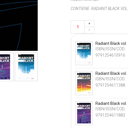
CONTIENE:
RADIANT BLACK VOL.
Radiant Black vol.
ISBN/ISSN/COD.:
9791254610916
Radiant Black vol.
ISBN/ISSN/COD.:
9791254611388
Radiant Black vol.
ISBN/ISSN/COD.:
9791254611883