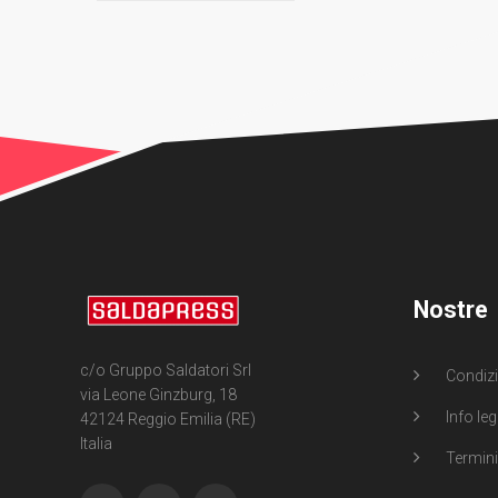
Nostre
c/o Gruppo Saldatori Srl
Condizi
via Leone Ginzburg, 18
Info leg
42124 Reggio Emilia (RE)
Italia
Termini 