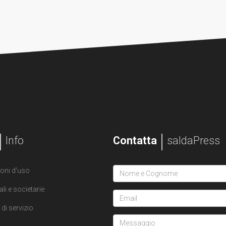
Info
Contatta
saldaPress
oni d'uso
ali e societarie
di servizio