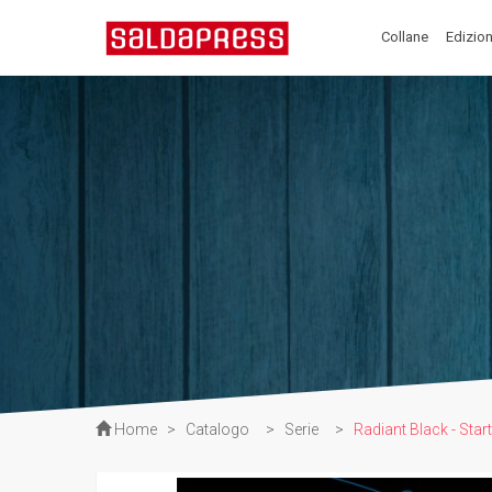
Collane
Edizion
Home
>
Catalogo
>
Serie
>
Radiant Black - Star