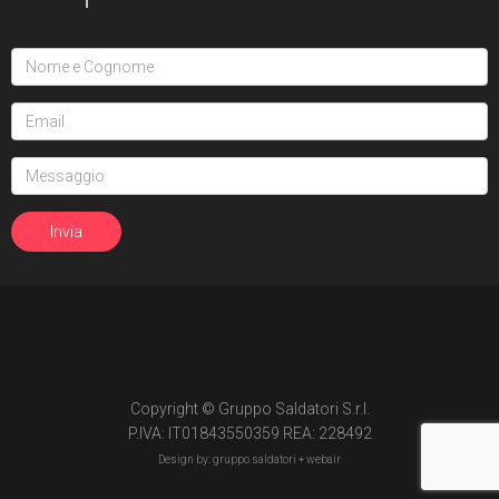
Copyright © Gruppo Saldatori S.r.l.
P.IVA: IT01843550359 REA: 228492
Design by: gruppo saldatori +
webair