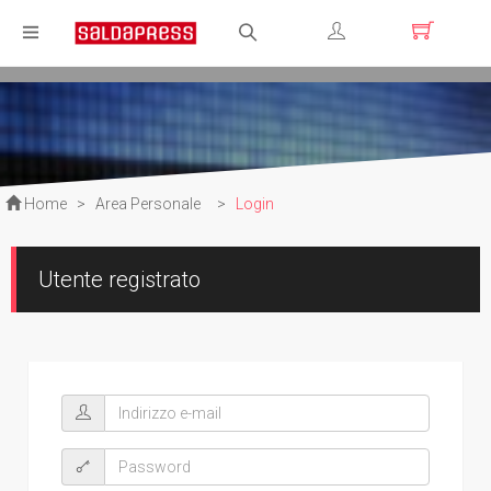
Registrati
Login
Home
>
Area Personale
>
Login
Utente registrato