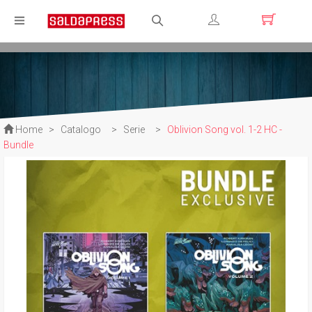
Registrati
Login
Home
>
Catalogo
>
Serie
>
Oblivion Song vol. 1-2 HC -
Bundle