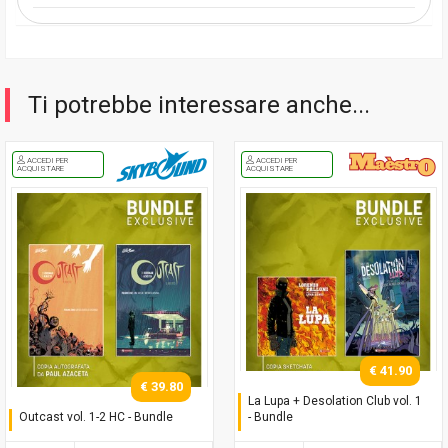
Ti potrebbe interessare anche...
ACCEDI PER
ACCEDI PER
ACQUISTARE
ACQUISTARE
€ 41.90
€ 39.80
La Lupa + Desolation Club vol. 1
Outcast vol. 1-2 HC - Bundle
- Bundle
Con copia autografata
Con copia sketchata