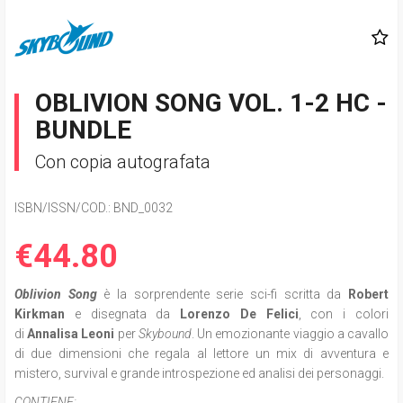
OBLIVION SONG VOL. 1-2 HC -
BUNDLE
Con copia autografata
ISBN/ISSN/COD.:
BND_0032
€44.80
Oblivion Song
è
la sorprendente serie sci-fi scritta da
Robert
Kirkman
e disegnata da
Lorenzo De Felici
,
con i colori
di
Annalisa Leoni
per
Skybound
. Un emozionante viaggio a cavallo
di due dimensioni che regala al lettore
un mix di avventura e
mistero, survival e grande introspezione ed analisi dei personaggi.
CONTIENE: