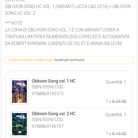
OBLIVION SONG HC VOL. 1 (VARIANT LUCCA C&G 2018) + OBLIVION
SONG HC VOL. 2
*** NOTE:
LA COPIA DI OBLIVION SONG VOL. 1 È CON VARIANT COVER A
TIRATURA LIMITATA E NUMERATA (500 COPIE) ED È AUTOGRAFATA
DA ROBERT KIRKMAN, LORENZO DE FELICI E ANNALISA LEONI.
Il tipo di prodotto richiede il login
Accedi per continuare
Oblivion Song vol. 1 HC
Quantità: 1
ISBN/ISSN/COD.:
9788869195372
1 x
€ 24.90
Oblivion Song vol. 2 HC
Quantità: 1
ISBN/ISSN/COD.:
9788869196157
1 x
€ 19.90