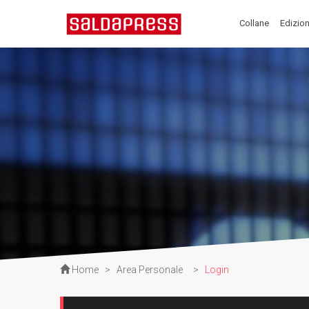
Collane
Edizion
Home
>
Area Personale
>
Login