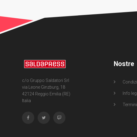
Nostre
c/o Gruppo Saldatori Srl
Condizi
via Leone Ginzburg, 18
Info leg
42124 Reggio Emilia (RE)
Italia
Termini 