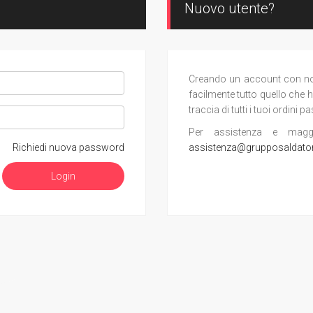
Nuovo utente?
Creando un account con noi, 
facilmente tutto quello che h
traccia di tutti i tuoi ordini pa
Per assistenza e maggior
Richiedi nuova password
assistenza@grupposaldato