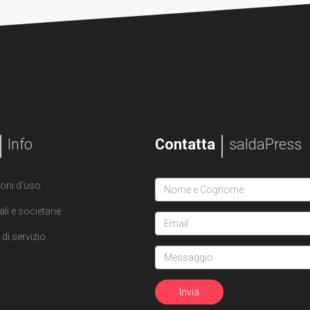
Info
Contatta
saldaPress
oni d'uso
ali e societarie
di servizio