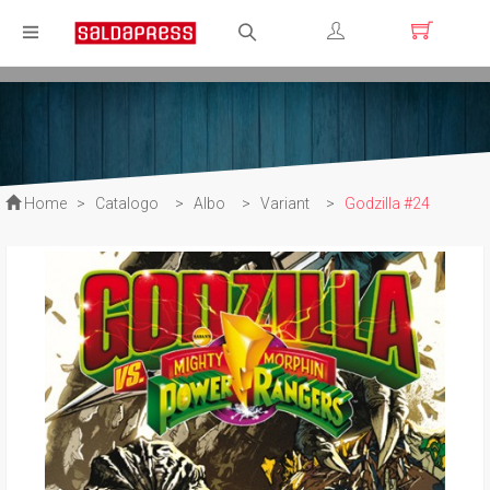
Registrati
Login
Home
>
Catalogo
>
Albo
>
Variant
>
Godzilla #24