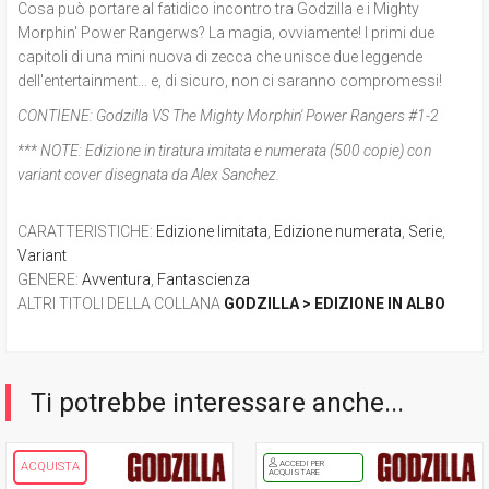
Cosa può portare al fatidico incontro tra Godzilla e i Mighty
Morphin' Power Rangerws? La magia, ovviamente! I primi due
capitoli di una mini nuova di zecca che unisce due leggende
dell'entertainment... e, di sicuro, non ci saranno compromessi!
CONTIENE:
Godzilla VS The Mighty Morphin' Power Rangers #1-2
*** NOTE:
Edizione in tiratura imitata e numerata (500 copie) con
variant cover disegnata da Alex Sanchez.
CARATTERISTICHE
:
Edizione limitata
,
Edizione numerata
,
Serie
,
Variant
GENERE
:
Avventura
,
Fantascienza
ALTRI TITOLI DELLA COLLANA
GODZILLA > EDIZIONE IN ALBO
Ti potrebbe interessare anche...
ACCEDI PER
ACQUISTA
ACQUISTARE