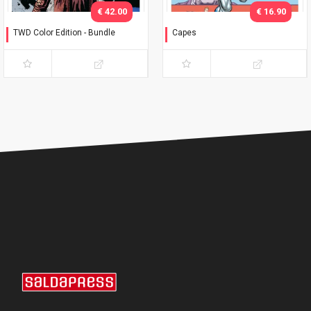
€ 42.00
€ 16.90
TWD Color Edition - Bundle
Capes
Variant Phillips
Timbrare il cartellino