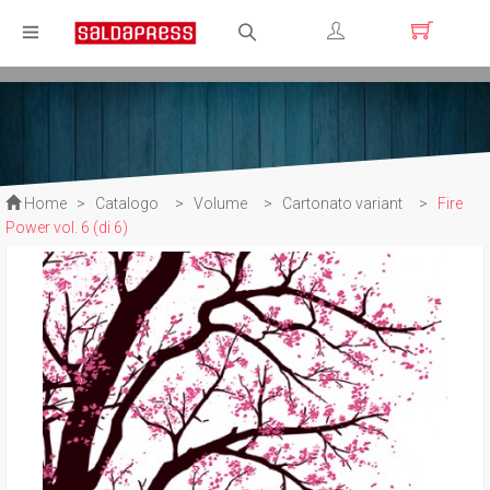
Registrati
Login
Home
>
Catalogo
>
Volume
>
Cartonato variant
>
Fire
Power vol. 6 (di 6)