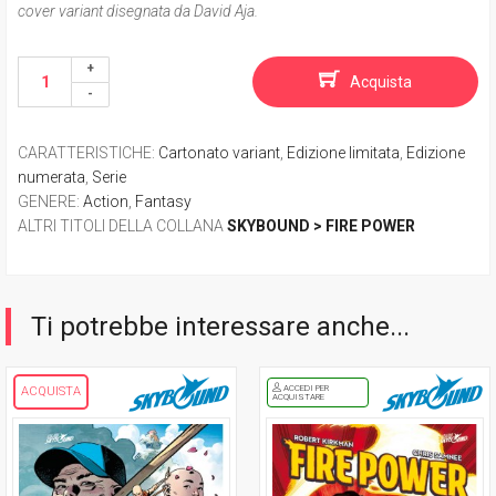
cover variant disegnata da David Aja.
Acquista
CARATTERISTICHE
:
Cartonato variant
,
Edizione limitata
,
Edizione
numerata
,
Serie
GENERE
:
Action
,
Fantasy
ALTRI TITOLI DELLA COLLANA
SKYBOUND > FIRE POWER
Ti potrebbe interessare anche...
ACCEDI PER
ACQUISTA
ACQUISTARE