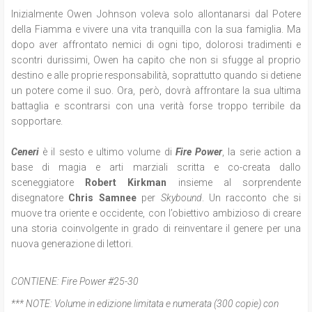
Inizialmente Owen Johnson voleva solo allontanarsi dal Potere
della Fiamma e vivere una vita tranquilla con la sua famiglia. Ma
dopo aver affrontato nemici di ogni tipo, dolorosi tradimenti e
scontri durissimi, Owen ha capito che non si sfugge al proprio
destino e alle proprie responsabilità, soprattutto quando si detiene
un potere come il suo. Ora, però, dovrà affrontare la sua ultima
battaglia e scontrarsi con una verità forse troppo terribile da
sopportare.
Ceneri
è il sesto e ultimo volume di
Fire Power
, la serie action a
base di magia e arti marziali scritta e co-creata dallo
sceneggiatore
Robert Kirkman
insieme al sorprendente
disegnatore
Chris Samnee
per
Skybound
. Un racconto che si
muove tra oriente e occidente, con l’obiettivo ambizioso di creare
una storia coinvolgente in grado di reinventare il genere per una
nuova generazione di lettori.
CONTIENE:
Fire Power #25-30
*** NOTE:
Volume in edizione limitata e numerata (300 copie) con