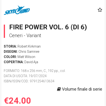
FIRE POWER VOL. 6 (DI 6)
Ceneri - Variant
STORIA:
Robert Kirkman
DISEGNI:
Chris Samnee
COLORI:
Matt Wilson
COPERTINA:
David Aja
FORMATO
: 168 x 256 mm, C., 192 pp., col.
DATA DI USCITA
: 19/07/2024
ISBN/ISSN/COD.:
9791254613634
Volume finale di serie
€24.00