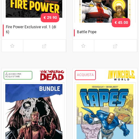
€ 29.90
€ 45.00
Fire Power Exclusive vol. 1 (di
6)
Battle Pope
Preludio - Variant con
L'immacolata Collezione
cofanetto
ACCEDI PER
ACQUISTA
ACQUISTARE