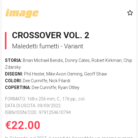
CROSSOVER VOL. 2
Maledetti fumetti - Variant
STORIA:
Brian Michael Bendis
,
Donny Cates
,
Robert Kirkman
,
Chip
Zdarsky
DISEGNI:
Phil Hester
,
Mike Avon Oeming
,
Geoff Shaw
COLORI:
Dee Cunniffe
,
Nick Filardi
COPERTINA:
Dee Cunniffe
,
Ryan Ottley
FORMATO
: 168 x 256 mm, C., 176 pp., col.
DATA DI USCITA
: 09/09/2022
ISBN/ISSN/COD.:
9791254610794
€22.00