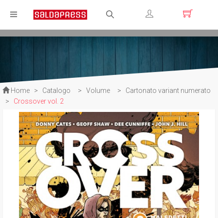
Registrati
Login
Home
>
Catalogo
>
Volume
>
Cartonato variant numerato
>
Crossover vol. 2