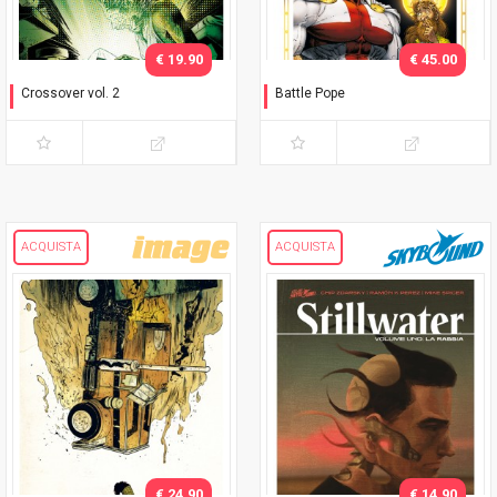
€ 19.90
€ 45.00
Crossover vol. 2
Battle Pope
Maledetti fumetti
L'immacolata Collezione
ACQUISTA
ACQUISTA
€ 24.90
€ 14.90