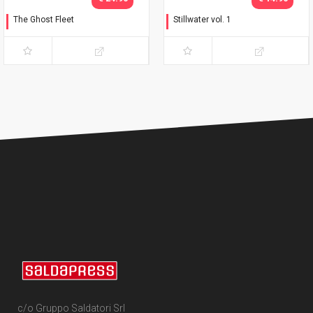
The Ghost Fleet
Stillwater vol. 1
Il convoglio fantasma
La rabbia
c/o Gruppo Saldatori Srl