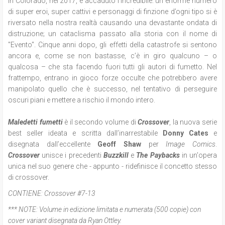
In Colorado, nel 2017, è accaduto l’incredibile: un enorme numero
di super eroi, super cattivi e personaggi di finzione d’ogni tipo si è
riversato nella nostra realtà causando una devastante ondata di
distruzione; un cataclisma passato alla storia con il nome di
"Evento". Cinque anni dopo, gli effetti della catastrofe si sentono
ancora e, come se non bastasse, c’è in giro qualcuno – o
qualcosa – che sta facendo fuori tutti gli autori di fumetto. Nel
frattempo, entrano in gioco forze occulte che potrebbero avere
manipolato quello che è successo, nel tentativo di perseguire
oscuri piani e mettere a rischio il mondo intero.
Maledetti fumetti
è il secondo volume di
Crossover
, la nuova serie
best seller ideata e scritta dall’inarrestabile
Donny Cates
e
disegnata dall’eccellente
Geoff Shaw
per
Image Comics
.
Crossover
unisce i precedenti
Buzzkill
e
The Paybacks
in un'opera
unica nel suo genere che - appunto - ridefinisce il concetto stesso
di crossover.
CONTIENE:
Crossover #7-13
*** NOTE:
Volume in edizione limitata e numerata (500 copie) con
cover variant disegnata da Ryan Ottley.