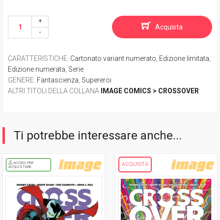
Acquista
CARATTERISTICHE
:
Cartonato variant numerato
,
Edizione limitata
,
Edizione numerata
,
Serie
GENERE
:
Fantascienza
,
Supereroi
ALTRI TITOLI DELLA COLLANA
IMAGE COMICS > CROSSOVER
Ti potrebbe interessare anche...
ACCEDI PER
ACQUISTA
ACQUISTARE