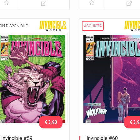
Walker
ON DISPONIBILE
ACQUISTA
€ 3.90
€ 3.9
Invincible #59
Invincible #60