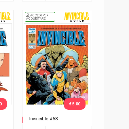
ACCEDI PER
ACQUISTARE
0
€ 5.00
Invincible #58
Variant Lucca C&G 2018 Ottley