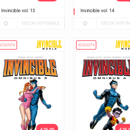
Invincible vol. 13
Invincible vol. 14
Diventare grandi
La Guerra Viltrumita
EBOOK DISPONIBILE
EBOOK DISPONI
ACQUISTA
ACQUISTA
€ 35.00
€ 35.