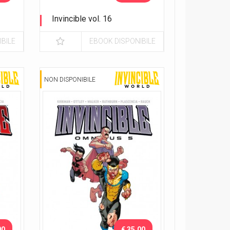
Invincible vol. 16
Legami famigliari
BILE
EBOOK DISPONIBILE
NON DISPONIBILE
00
€ 35.00