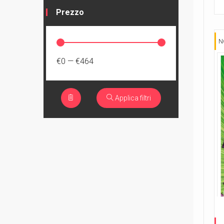
Prezzo
N
€0
—
€464
Applica filtri