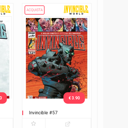
ACQUISTA
0
€ 3.90
Invincible #57