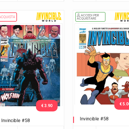
ACCEDI PER
ACQUISTA
ACQUISTARE
€ 5.0
€ 3.90
Invincible #58
Invincible #58
Variant Lucca C&G 2018