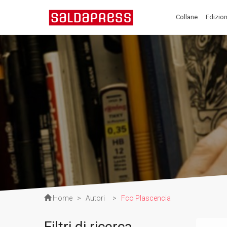
Collane
Edizion
Home
>
Autori
>
Fco Plascencia
Filtri di ricerca