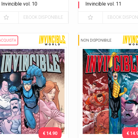
Invincible vol. 10
Invincible vol. 11
Chi è il capo?
Giorni felici
EBOOK DISPONIBILE
EBOOK DISPONI
ACQUISTA
NON DISPONIBILE
€ 14.90
€ 14.