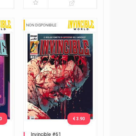
NON DISPONIBILE
0
€ 3.90
Invincible #61