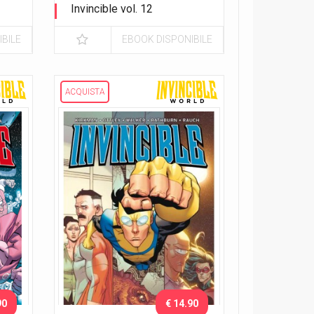
Invincible vol. 12
Duro a morire
BILE
EBOOK DISPONIBILE
ACQUISTA
90
€ 14.90