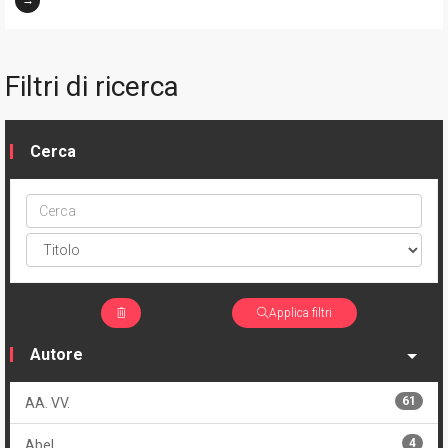
→
Filtri di ricerca
Cerca
Cerca
ptype
Applica filtri
Autore
61
AA. VV.
4
Abel