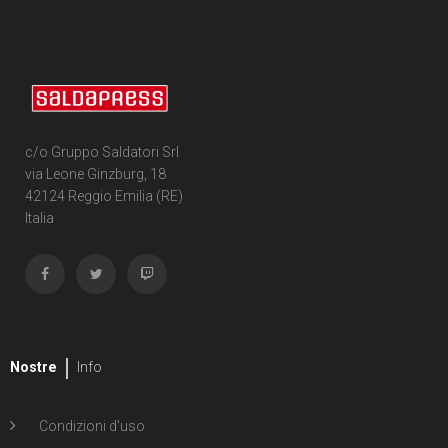
177
Cartonato
4
Bengal
117
Cartonato oversized
13
Marguerite Bennett
15
Cartonato oversized variant
1
Lee Bermejo
6
Cartonato oversized variant numerato
c/o Gruppo Saldatori Srl
11
Federico Bertolucci
via Leone Ginzburg, 18
31
Cartonato variant
42124 Reggio Emilia (RE)
1
Giacomo "Keison" Bevilacqua
Italia
35
Cartonato variant numerato
2
Bigio
7
Speciale
2
Simon Bisley
221
Volume unico
1
Adrian Bloch
4
Volume illustrato
Nostre
Info
2
J. Bone
8
Massimo Bonfatti
Condizioni d'uso