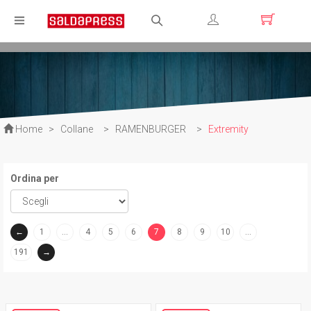
Registrati
Login
Home
>
Collane
>
RAMENBURGER
>
Extremity
Ordina per
←
1
…
4
5
6
7
8
9
10
…
(current)
191
→