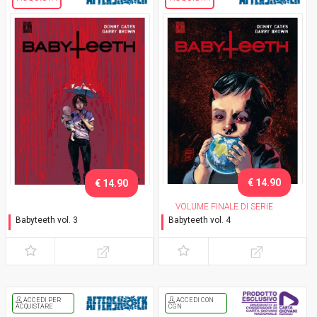
€ 14.90
€ 14.90
VOLUME FINALE DI SERIE
Babyteeth vol. 3
Babyteeth vol. 4
Culla
Tomba
ACCEDI PER
ACCEDI CON
ACQUISTARE
CGN