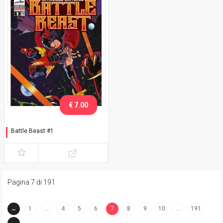
€ 7.00
Battle Beast #1
Variant Exclusive eshop
Pagina 7 di 191
←
1
…
4
5
6
7
8
9
10
…
191
(current)