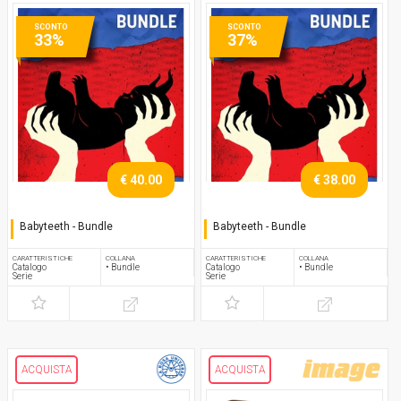
SCONTO
SCONTO
33%
37%
€ 40.00
€ 38.00
Babyteeth - Bundle
Babyteeth - Bundle
Serie completa
Serie completa
CARATTERISTICHE
COLLANA
CARATTERISTICHE
COLLANA
Catalogo
• Bundle
Catalogo
• Bundle
Serie
Serie
ACQUISTA
ACQUISTA