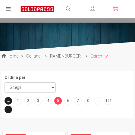
Registrati
Login
Home
>
Collane
>
RAMENBURGER
>
Extremity
Ordina per
←
1
2
3
4
5
6
7
8
…
191
(current)
→