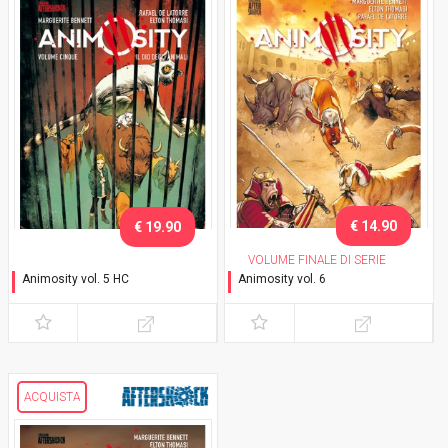
€ 14.90
€ 19.90
VOLUME FINALE DI SERIE
Animosity vol. 5 HC
Animosity vol. 6
Il dio degli animali
Il re del Texas
ACQUISTA