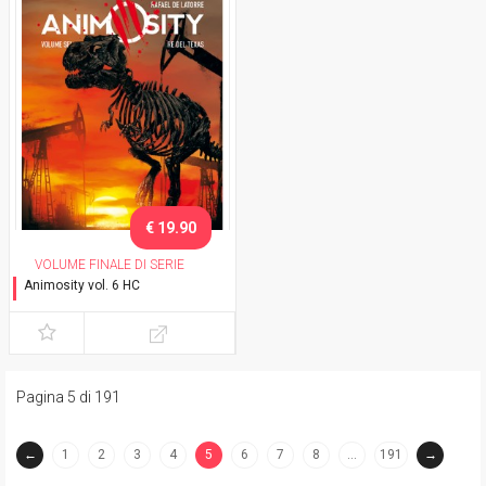
€ 19.90
VOLUME FINALE DI SERIE
Animosity vol. 6 HC
Il re del Texas
Pagina 5 di 191
←
1
2
3
4
5
6
7
8
…
191
→
(current)