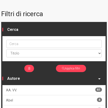
Filtri di ricerca
Cerca
Cerca
ptype
Applica filtri
Autore
61
AA. VV.
4
Abel