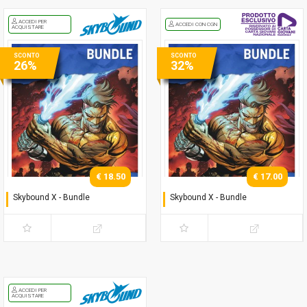
ACCEDI PER
ACCEDI CON CGN
ACQUISTARE
SCONTO
SCONTO
26%
32%
€ 18.50
€ 17.00
Skybound X - Bundle
Skybound X - Bundle
Serie completa (regular)
Serie completa (regular)
ACCEDI PER
ACQUISTARE