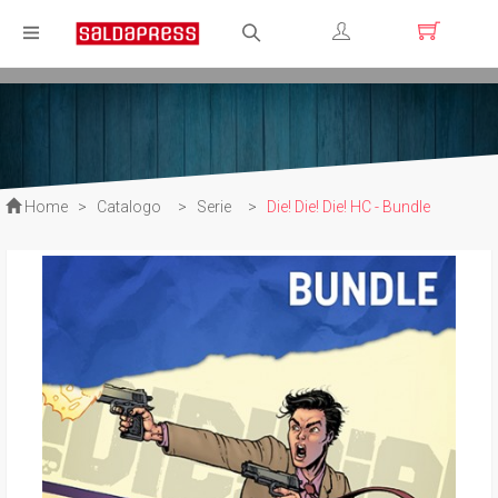
Registrati
Login
Home
>
Catalogo
>
Serie
>
Die! Die! Die! HC - Bundle