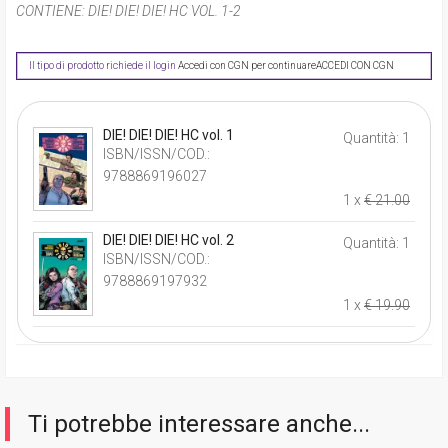
CONTIENE:
DIE! DIE! DIE! HC VOL. 1-2
Il tipo di prodotto richiede il login
Accedi con CGN per continuare
ACCEDI CON CGN
DIE! DIE! DIE! HC vol. 1
Quantità: 1
ISBN/ISSN/COD.:
9788869196027
1 x
€ 21.00
DIE! DIE! DIE! HC vol. 2
Quantità: 1
ISBN/ISSN/COD.:
9788869197932
1 x
€ 19.90
Ti potrebbe interessare anche...