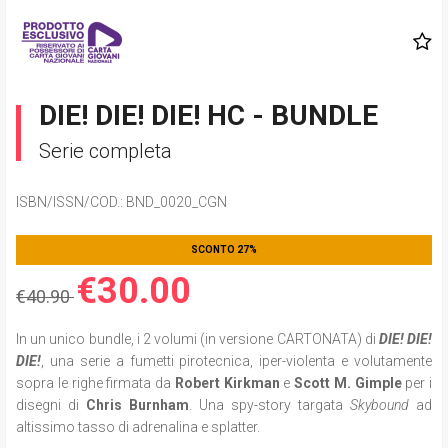
DIE! DIE! DIE! HC - BUNDLE
Serie completa
ISBN/ISSN/COD.:
BND_0020_CGN
SCONTO 27%
€30.00
€40.90
In un unico bundle, i 2 volumi (in versione CARTONATA) di
DIE! DIE!
DIE!
,
una serie a fumetti pirotecnica, iper-violenta e volutamente
sopra le righe firmata da
Robert Kirkman
e
Scott M. Gimple
per i
disegni di
Chris Burnham
. Una spy-story targata
Skybound
ad
altissimo tasso di adrenalina e splatter.