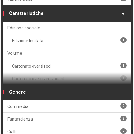
Caratteristiche
Edizione speciale
1
Edizione limitata
Volume
1
Cartonato oversized
1
Cartonato oversized variant
2
Volume unico
Genere
2
Commedia
2
Fantascienza
2
Giallo