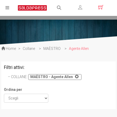
Registrati
Login
Home
>
Collane
>
MAÈSTRO
>
Agente Allen
Filtri attivi:
COLLANE
:
MAÈSTRO - Agente Allen
Ordina per