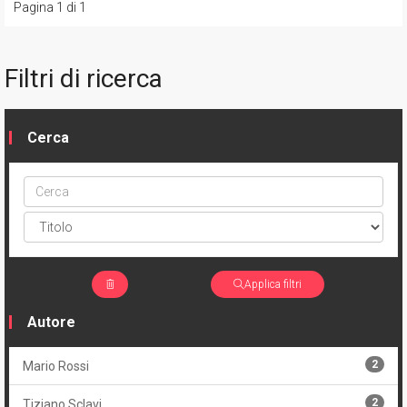
Pagina 1 di 1
Filtri di ricerca
Cerca
Cerca
ptype
Applica filtri
Autore
2
Mario Rossi
2
Tiziano Sclavi