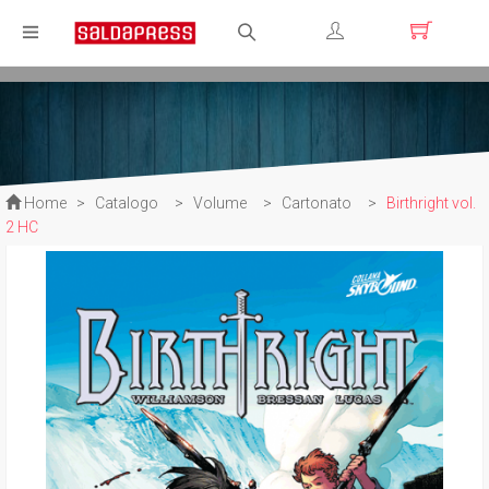
Registrati
Login
Home
>
Catalogo
>
Volume
>
Cartonato
>
Birthright vol.
2 HC