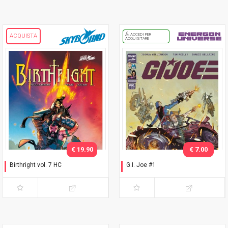
ACCEDI PER
ACQUISTA
ACQUISTARE
€ 19.90
€ 7.00
Birthright vol. 7 HC
G.I. Joe #1
Fratelli di sangue
Napoli Comicon 2026