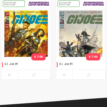
ACCEDI PER
ACCEDI PER
ACQUISTARE
ACQUISTARE
€ 7.00
€ 7.00
G.I. Joe #1
G.I. Joe #1
Esclusiva Romics 2025
Esclusiva Nerd Show
Modena 2025