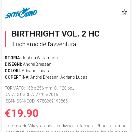
BIRTHRIGHT VOL. 2 HC
Il richiamo dell'avventura
STORIA:
Joshua Williamson
DISEGNI:
Andrei Bressan
COLORI:
Adriano Lucas
COPERTINA:
Andrei Bressan
,
Adriano Lucas
FORMATO
: 168 x 256 mm, C., 120 pp.,
DATA DI USCITA
: 27/05/2016
ISBN/ISSN/COD.:
9788869190865
€19.90
Il ritorno di Mikey a casa ha diviso la famiglia Rhodes in modi