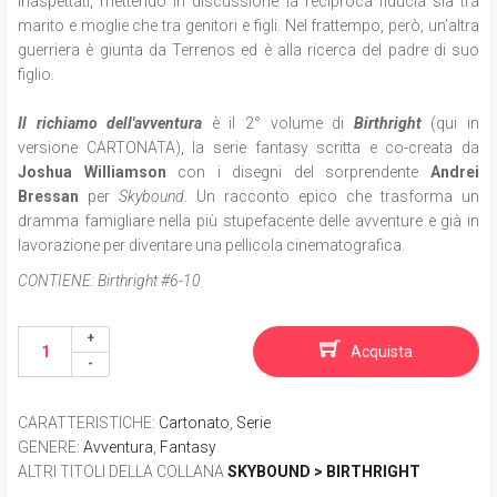
inaspettati, mettendo in discussione la reciproca fiducia sia tra
marito e moglie che tra genitori e figli. Nel frattempo, però, un’altra
guerriera è giunta da Terrenos ed è alla ricerca del padre di suo
figlio.
Il richiamo dell'avventura
è il 2° volume di
Birthright
(qui in
versione CARTONATA), la serie fantasy scritta e co-creata da
Joshua Williamson
con i disegni del sorprendente
Andrei
Bressan
per
Skybound
. Un racconto epico che trasforma un
dramma famigliare nella più stupefacente delle avventure e già in
lavorazione per diventare una pellicola cinematografica.
CONTIENE:
Birthright #6-10
Acquista
CARATTERISTICHE
:
Cartonato
,
Serie
GENERE
:
Avventura
,
Fantasy
ALTRI TITOLI DELLA COLLANA
SKYBOUND > BIRTHRIGHT