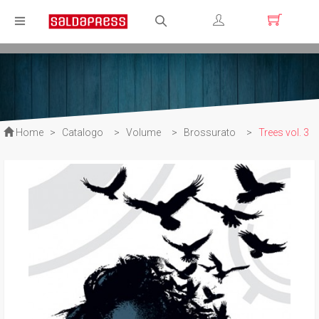
Registrati
Login
Home
>
Catalogo
>
Volume
>
Brossurato
>
Trees vol. 3