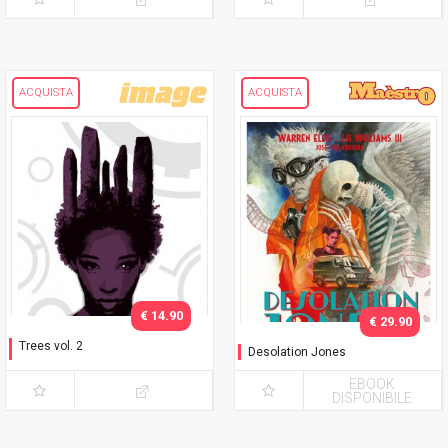
ACQUISTA
ACQUISTA
€ 14.90
€ 29.90
Trees vol. 2
Desolation Jones
Due foreste
EBOOK
DISPONIBILE