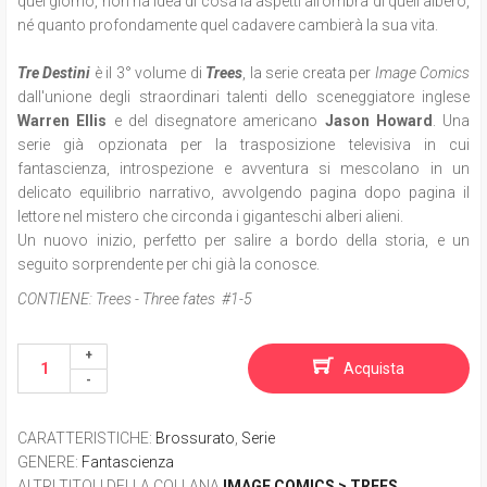
quel giorno, non ha idea di cosa la aspetti all’ombra di quell’albero,
né quanto profondamente quel cadavere cambierà la sua vita.
Tre Destini
è il 3° volume di
Trees
, la serie creata per
Image Comics
dall'unione degli straordinari talenti dello sceneggiatore inglese
Warren Ellis
e del disegnatore americano
Jason Howard
. Una
serie già opzionata per la trasposizione televisiva in cui
fantascienza, introspezione e avventura si mescolano in un
delicato equilibrio narrativo, avvolgendo pagina dopo pagina il
lettore nel mistero che circonda i giganteschi alberi alieni.
Un nuovo inizio, perfetto per salire a bordo della storia, e un
seguito sorprendente per chi già la conosce.
CONTIENE:
Trees - Three fates #1-5
Acquista
CARATTERISTICHE
:
Brossurato
,
Serie
GENERE
:
Fantascienza
ALTRI TITOLI DELLA COLLANA
IMAGE COMICS > TREES