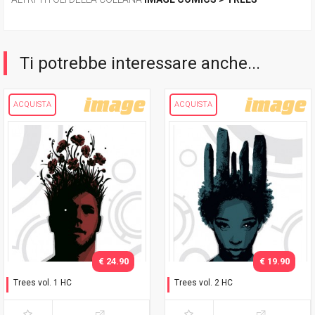
Ti potrebbe interessare anche...
ACQUISTA
ACQUISTA
€ 24.90
€ 19.90
Trees vol. 1 HC
Trees vol. 2 HC
In ombra
Due foreste