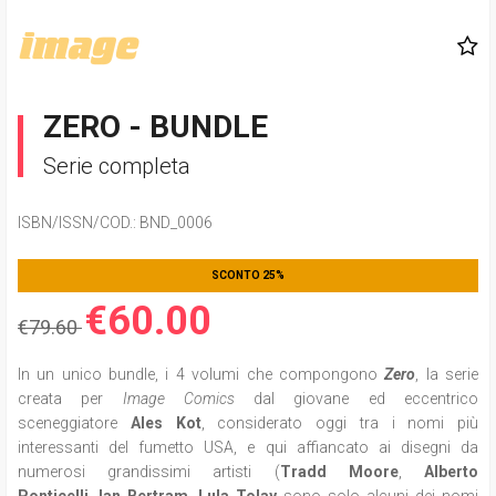
ZERO - BUNDLE
Serie completa
ISBN/ISSN/COD.:
BND_0006
SCONTO 25%
€60.00
€79.60
In un unico bundle, i 4 volumi che compongono
Zero
, la serie
creata per
Image Comics
dal
giovane ed eccentrico
sceneggiatore
Ales Kot
, considerato oggi tra i nomi più
interessanti del fumetto
USA, e qui affiancato ai disegni da
numerosi grandissimi artisti (
Tradd Moore
,
Alberto
Ponticelli
,
Ian Bertram
,
Lula Tolay
sono solo alcuni dei nomi