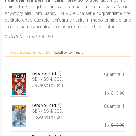
coinvolti nel progetto).
Innestata su una trama classica da "action
spy-story alla Tom Clancy", ZERO è una serie sorprendente che,
capitolo dopo capitolo, deflagra e ribalta in modo originale tutto
ciò che siamo abituati a riconoscere in questo tipo di storie.
CONTIENE:
ZERO VOL. 1-4
Il tipo di prodotto richiede il login
Accedi per continuare
Zero vol. 1 (di 4)
Quantità: 1
ISBN/ISSN/COD.:
9788869197390
1 x
€ 19.90
Zero vol. 2 (di 4)
Quantità: 1
ISBN/ISSN/COD.:
9788869197581
1 x
€ 19.90