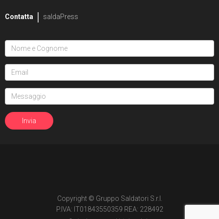
Contatta
saldaPress
Copyright © Gruppo Saldatori S.r.l.
P.IVA: IT01843550359 REA: 228492