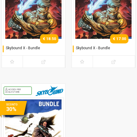
€ 18.50
€ 17.00
Skybound X - Bundle
Skybound X - Bundle
Serie completa (regular)
Serie completa (regular)
ACCEDI PER
ACQUISTARE
SCONTO
30%