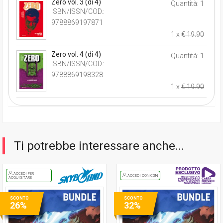
Zero vol. 3 (di 4)
Quantità: 1
ISBN/ISSN/COD.:
9788869197871
1 x
€ 19.90
Zero vol. 4 (di 4)
Quantità: 1
ISBN/ISSN/COD.:
9788869198328
1 x
€ 19.90
Ti potrebbe interessare anche...
ACCEDI PER
ACCEDI CON CGN
ACQUISTARE
SCONTO
SCONTO
26%
32%