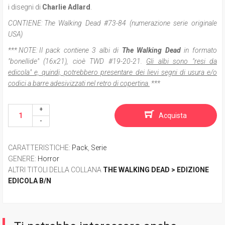
i disegni di
Charlie Adlard
.
CONTIENE:
The Walking Dead #73-84 (numerazione serie originale
USA)
*** NOTE:
Il pack contiene 3 albi di
The Walking Dead
in formato
"bonellide" (16x21), cioè
TWD
#19-20-21.
Gli albi sono "resi da
edicola" e, quindi, potrebbero presentare dei lievi segni di usura e/o
codici a barre adesivizzati nel retro di copertina.
***
Acquista
CARATTERISTICHE
:
Pack
,
Serie
GENERE
:
Horror
ALTRI TITOLI DELLA COLLANA
THE WALKING DEAD > EDIZIONE
EDICOLA B/N