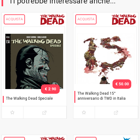
Ti potrebbe interessare anche...
ACQUISTA
ACQUISTA
€ 50.00
€ 2.90
The Walking Dead 15°
The Walking Dead Speciale
anniversario di TWD in Italia
Negan è vivo!
Celebration Pack