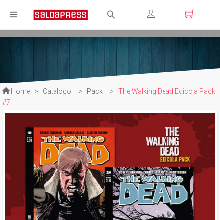
Registrati
Login
Home
>
Catalogo
>
Pack
>
The Walking Dead Edicola Pack
#7