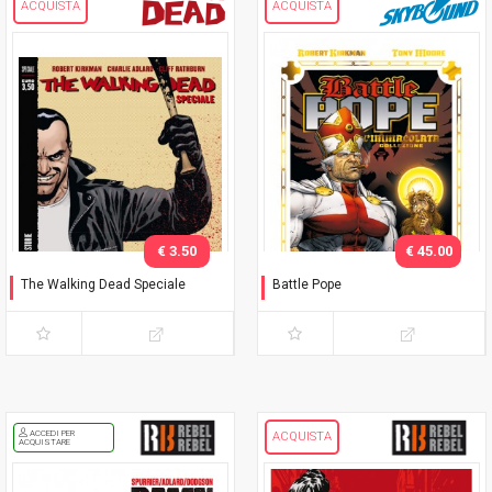
ACQUISTA
ACQUISTA
€ 3.50
€ 45.00
The Walking Dead Speciale
Battle Pope
Negan è qui! e altre storie
L'immacolata Collezione
ACCEDI PER
ACQUISTA
ACQUISTARE