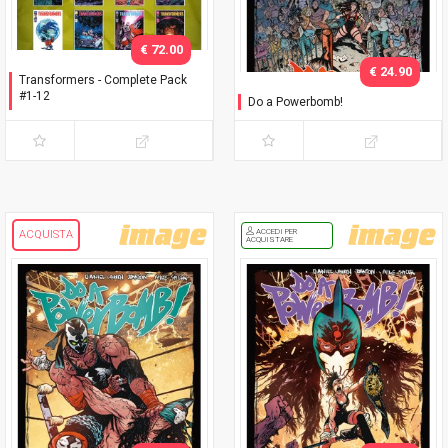
€ 72.00
€ 24.90
Transformers - Complete Pack
#1-12
Do a Powerbomb!
Original Cover
ACCEDI PER
ACQUISTA
ACQUISTARE