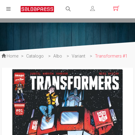
Registrati
Login
Home
>
Catalogo
>
Albo
>
Variant
>
Transformers #1