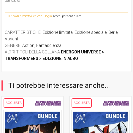
Bancario
Il tipo di prodotto richiede il login
Accedi per continuare
CARATTERISTICHE
:
Edizione limitata
,
Edizione speciale
,
Serie
,
Variant
GENERE
:
Action
,
Fantascienza
ALTRI TITOLI DELLA COLLANA
ENERGON UNIVERSE >
TRANSFORMERS > EDIZIONE IN ALBO
Ti potrebbe interessare anche...
ACQUISTA
ACQUISTA