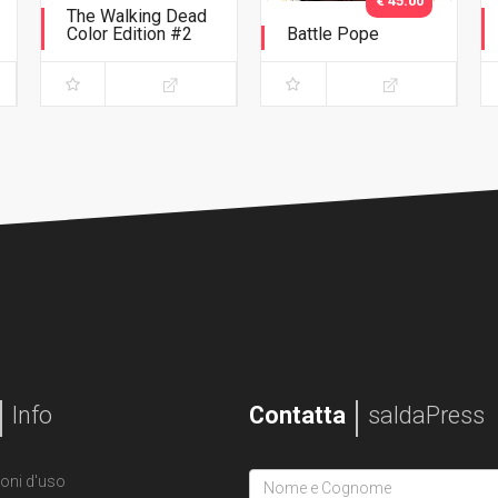
€ 45.00
The Walking Dead
Color Edition #2
Battle Pope
Variant Adams
L'immacolata
Collezione
Info
Contatta
saldaPress
oni d'uso