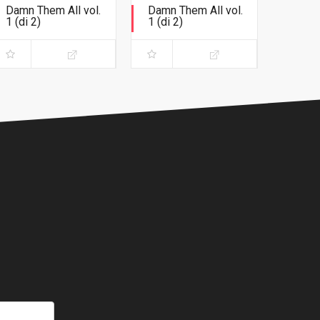
Damn Them All vol.
Damn Them All vol.
1 (di 2)
1 (di 2)
Variant Exclusive
Che dio li maledica