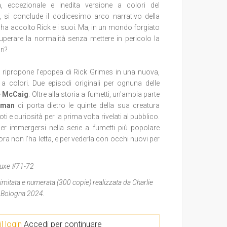
 eccezionale e inedita versione a colori del
 si conclude il dodicesimo arco narrativo della
a ha accolto Rick e i suoi. Ma, in un mondo forgiato
cuperare la normalità senza mettere in pericolo la
ri?
n
ripropone l
’epopea di Rick Grimes in una nuova,
 a colori. Due episodi originali per ognuna delle
e McCaig
. Oltre alla storia a fumetti, un'ampia parte
kman
ci porta dietro le quinte della sua creatura
i e curiosità per la prima volta rivelati al pubblico.
er immergersi nella serie a fumetti più popolare
cora non l’ha letta, e per vederla con occhi nuovi per
luxe #71-72
 limitata e numerata (300 copie) realizzata da Charlie
w Bologna 2024.
il login
Accedi per continuare