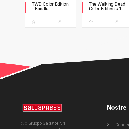
TWD Color Edition
The Walking Dead
- Bundle
Color Edition #1
Variant Phillips
Seconda ristampa
Nostre
c/o Gruppo Saldatori Srl
Condizi