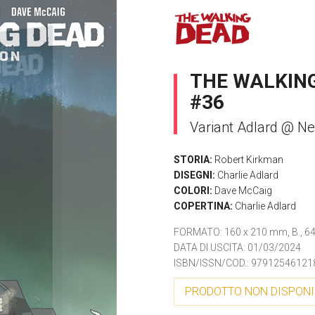
THE WALKING
#36
Variant Adlard @ N
STORIA:
Robert Kirkman
DISEGNI:
Charlie Adlard
COLORI:
Dave McCaig
COPERTINA:
Charlie Adlard
FORMATO
: 160 x 210 mm, B., 64 
DATA DI USCITA
: 01/03/2024
ISBN/ISSN/COD.:
97912546121
PRODOTTO NON DISPONI