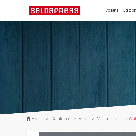
Collane
Edizion
Home
>
Catalogo
>
Albo
>
Variant
>
The Wal