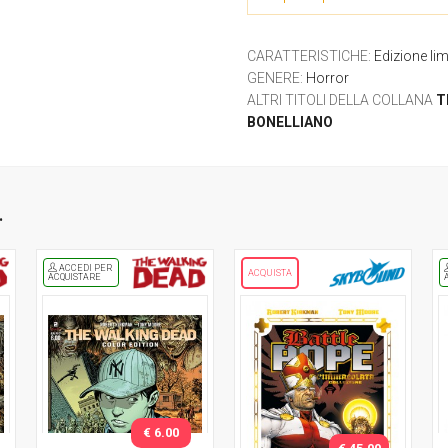
CARATTERISTICHE
:
Edizione lim
GENERE
:
Horror
ALTRI TITOLI DELLA COLLANA
T
BONELLIANO
.
ACCEDI PER
ACQUISTA
ACQUISTARE
€ 6.00