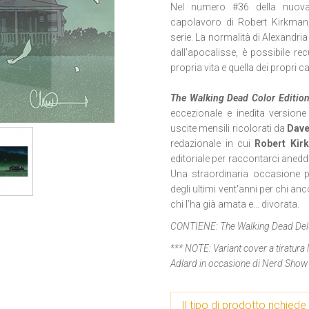
Nel numero #36 della nuova,
capolavoro di Robert Kirkman,
serie. La normalità di Alexandri
dall’apocalisse, è possibile re
propria vita e quella dei propri ca
The Walking Dead Color Editio
eccezionale e inedita versione
uscite mensili ricolorati da
Dav
redazionale in cui
Robert Kir
editoriale per raccontarci aneddot
Una straordinaria occasione p
degli ultimi vent'anni per chi an
chi l’ha già amata e... divorata.
CONTIENE:
The Walking Dead De
*** NOTE:
Variant cover a tiratura
Adlard in occasione di Nerd Sho
Il tipo di prodotto richiede 