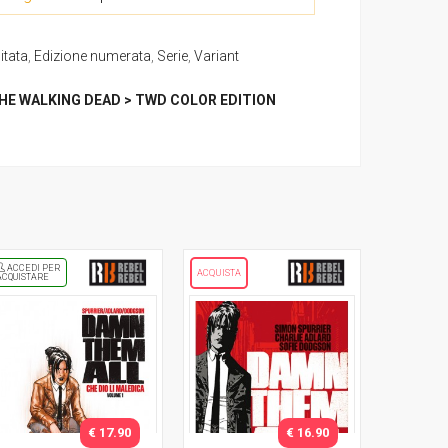
itata
,
Edizione numerata
,
Serie
,
Variant
HE WALKING DEAD > TWD COLOR EDITION
ACCEDI PER
ACQUISTA
ACQUISTARE
€ 17.90
€ 16.90