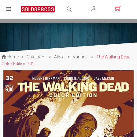
Registrati
Login
Home
>
Catalogo
>
Albo
>
Variant
>
The Walking Dead
Color Edition #32