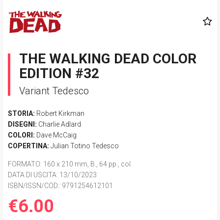
THE WALKING DEAD COLOR
EDITION #32
Variant Tedesco
STORIA:
Robert Kirkman
DISEGNI:
Charlie Adlard
COLORI:
Dave McCaig
COPERTINA:
Julian Totino Tedesco
FORMATO
: 160 x 210 mm, B., 64 pp., col.
DATA DI USCITA
: 13/10/2023
ISBN/ISSN/COD.:
9791254612101
€6.00