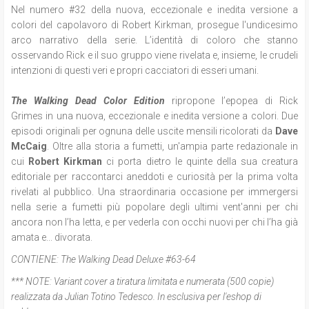
Nel numero #32 della nuova, eccezionale e inedita versione a
colori del capolavoro di Robert Kirkman, prosegue l'undicesimo
arco narrativo della serie. L’identità di coloro che stanno
osservando Rick e il suo gruppo viene rivelata e, insieme, le crudeli
intenzioni di questi veri e propri cacciatori di esseri umani.
The Walking Dead Color Edition
ripropone l
’epopea di Rick
Grimes in una nuova, eccezionale e inedita versione a colori. Due
episodi originali per ognuna delle uscite mensili ricolorati da
Dave
McCaig
. Oltre alla storia a fumetti, un'ampia parte redazionale in
cui
Robert Kirkman
ci porta dietro le quinte della sua creatura
editoriale per raccontarci aneddoti e curiosità per la prima volta
rivelati al pubblico. Una straordinaria occasione per immergersi
nella serie a fumetti più popolare degli ultimi vent'anni per chi
ancora non l’ha letta, e per vederla con occhi nuovi per chi l’ha già
amata e... divorata.
CONTIENE:
The Walking Dead Deluxe #63-64
*** NOTE:
Variant cover a tiratura limitata e numerata (500 copie)
realizzata da Julian Totino Tedesco. In esclusiva per l'eshop di