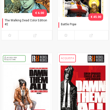
€ 6.00
€ 45.00
The Walking Dead Color Edition
#2
Battle Pope
Variant Adams
L'immacolata Collezione
ACCEDI PER
ACQUISTA
ACQUISTARE