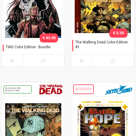
€ 5.50
€ 42.00
The Walking Dead Color Edition
TWD Color Edition - Bundle
#1
Variant Phillips
Seconda ristampa
ACCEDI PER
ACQUISTA
ACQUISTARE