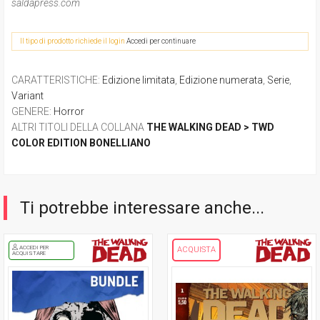
saldapress.com
Il tipo di prodotto richiede il login
Accedi per continuare
CARATTERISTICHE
:
Edizione limitata
,
Edizione numerata
,
Serie
,
Variant
GENERE
:
Horror
ALTRI TITOLI DELLA COLLANA
THE WALKING DEAD > TWD
COLOR EDITION BONELLIANO
Ti potrebbe interessare anche...
ACCEDI PER
ACQUISTA
ACQUISTARE