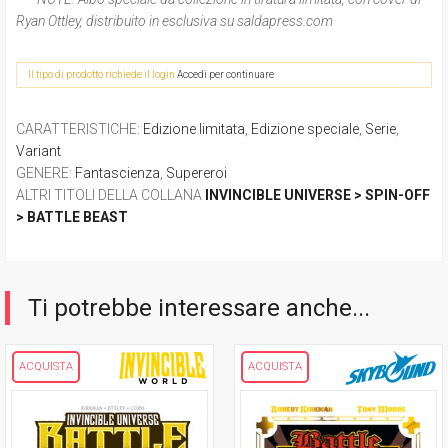
Ryan Ottley, distribuito in esclusiva su saldapress.com
Il tipo di prodotto richiede il login
Accedi per continuare
CARATTERISTICHE
:
Edizione limitata
,
Edizione speciale
,
Serie
,
Variant
GENERE
:
Fantascienza
,
Supereroi
ALTRI TITOLI DELLA COLLANA
INVINCIBLE UNIVERSE > SPIN-OFF
> BATTLE BEAST
Ti potrebbe interessare anche...
ACQUISTA
ACQUISTA