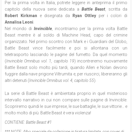
Per la prima volta in Italia, potrete leggere in anteprima il primo
capitolo della nuova serie dedicata a
Battle Beast
, scritta da
Robert Kirkman
e disegnata da
Ryan Ottley
per i colori di
Annalisa Leoni
.
Nel mondo di
Invincible
, incontriamo per la prima volta Battle
Beast mentre è al soldo di Machine Head, capo del crimine
organizzato. Nel primo scontro con Mark e i Guardiani del Globo,
Battle Beast vince facilmente e poi si allontana con un
teletrasporto lasciando le pagine del fumetto. Da quel momento
(
Invincible Omnibus vol. 1, capitolo 19
) incontreremo nuovamente
Battle Beast solo molto più tardi, quando Allen e Nolan devono
fuggire dalla nave prigione Viltrumita e, per riuscirci, libereranno gli
altri detenuti (
Invincible Omnibus vol. 4, capitolo 55
).
La serie di Battle Beast è ambientata proprio in quel misterioso
intervallo narrativo in cui non compare sulle pagine di Invincible.
Scopriremo quindi le sue imprese, le sue battaglie, le sue vittorie… e
molto molto di più: Battle Beast è vera violenza!
CONTIENE:
Battle Beast #1
*** NOTE:
Albo speciale da collezione in tiratura limitata, con cover di