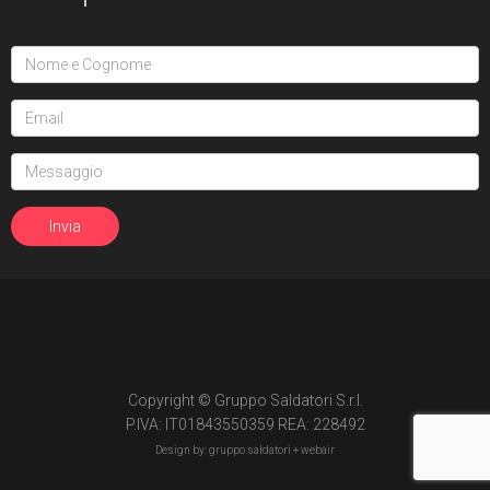
Copyright © Gruppo Saldatori S.r.l.
P.IVA: IT01843550359 REA: 228492
Design by: gruppo saldatori +
webair