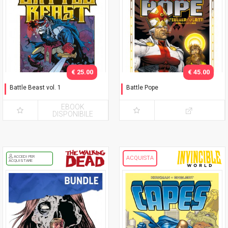
€ 25.00
€ 45.00
Battle Beast vol. 1
Battle Pope
Sangue e gloria
L'immacolata Collezione
EBOOK
DISPONIBILE
ACCEDI PER
ACQUISTA
ACQUISTARE