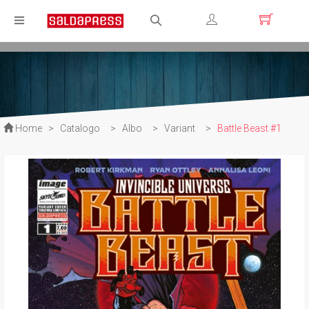
Registrati
Login
Home
>
Catalogo
>
Albo
>
Variant
>
Battle Beast #1