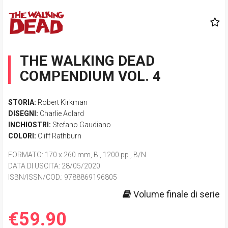
THE WALKING DEAD
COMPENDIUM VOL. 4
STORIA:
Robert Kirkman
DISEGNI:
Charlie Adlard
INCHIOSTRI:
Stefano Gaudiano
COLORI:
Cliff Rathburn
FORMATO
: 170 x 260 mm, B., 1200 pp., B/N
DATA DI USCITA
: 28/05/2020
ISBN/ISSN/COD.:
9788869196805
Volume finale di serie
€59.90