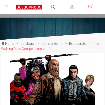
Registrati
Login
Home
>
Catalogo
>
Compendium
>
Brossurato
>
The
Walking Dead Compendium vol. 4