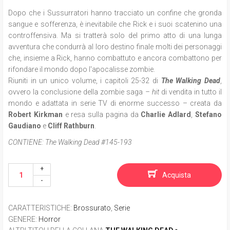
Dopo che i Sussurratori hanno tracciato un confine che gronda
sangue e sofferenza, è inevitabile che Rick e i suoi scatenino una
controffensiva. Ma si tratterà solo del primo atto di una lunga
avventura che condurrà al loro destino finale molti dei personaggi
che, insieme a Rick, hanno combattuto e ancora combattono per
rifondare il mondo dopo l'apocalisse zombie.
Riuniti in un unico volume, i capitoli 25-32 di
The Walking Dead
,
ovvero la conclusione della zombie saga
– hit
di vendita in tutto il
mondo e adattata in serie TV di enorme successo – creata da
Robert Kirkman
e resa sulla pagina da
Charlie Adlard
,
Stefano
Gaudiano
e
Cliff Rathburn
.
CONTIENE:
The Walking Dead #145-193
Acquista
CARATTERISTICHE
:
Brossurato
,
Serie
GENERE
:
Horror