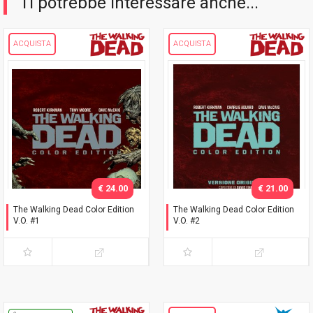
Ti potrebbe interessare anche...
ACQUISTA
ACQUISTA
€ 24.00
€ 21.00
The Walking Dead Color Edition
The Walking Dead Color Edition
V.O. #1
V.O. #2
Prima ristampa - Slipcase
Slipcase "David Finch"
"David Finch"