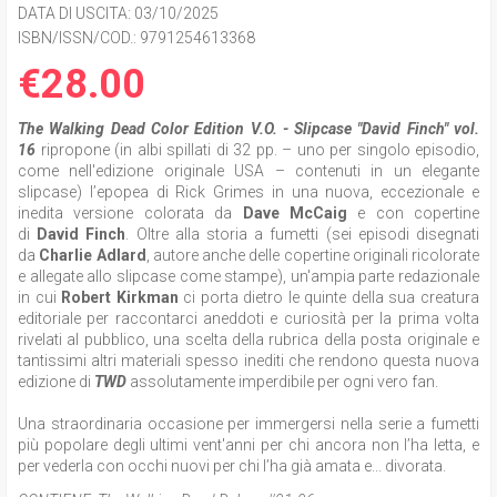
DATA DI USCITA
: 03/10/2025
ISBN/ISSN/COD.:
9791254613368
€28.00
The Walking Dead Color Edition V.O
.
- Slipcase "David Finch"
vol.
16
ripropone (in albi spillati di 32 pp. – uno per singolo episodio,
come nell'edizione originale USA – contenuti in un elegante
slipcase) l’epopea di Rick Grimes in una nuova, eccezionale e
inedita versione colorata da
Dave McCaig
e con copertine
di
David Finch
. Oltre alla storia a fumetti (sei episodi disegnati
da
Charlie Adlard
, autore anche delle copertine originali ricolorate
e allegate allo slipcase come stampe), un'ampia parte redazionale
in cui
Robert Kirkman
ci porta dietro le quinte della sua creatura
editoriale per raccontarci aneddoti e curiosità per la prima volta
rivelati al pubblico, una scelta della rubrica della posta originale e
tantissimi altri materiali spesso inediti che rendono questa nuova
edizione di
TWD
assolutamente imperdibile per ogni vero fan.
Una straordinaria occasione per immergersi nella serie a fumetti
più popolare degli ultimi vent'anni per chi ancora non l’ha letta, e
per vederla con occhi nuovi per chi l’ha già amata e... divorata.