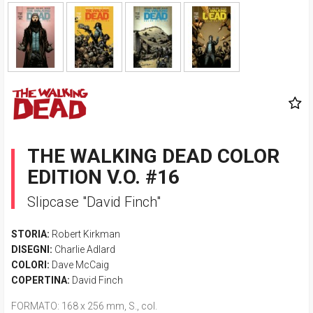
THE WALKING DEAD COLOR
EDITION V.O. #16
Slipcase "David Finch"
STORIA:
Robert Kirkman
DISEGNI:
Charlie Adlard
COLORI:
Dave McCaig
COPERTINA:
David Finch
FORMATO
: 168 x 256 mm, S., col.