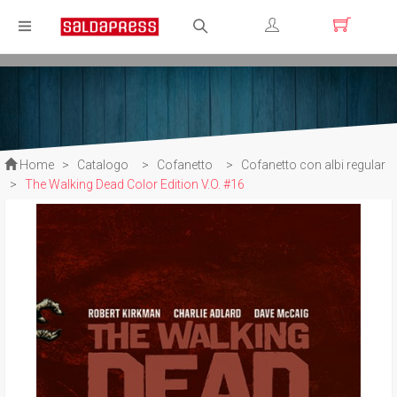
Registrati
Login
Home
>
Catalogo
>
Cofanetto
>
Cofanetto con albi regular
>
The Walking Dead Color Edition V.O. #16