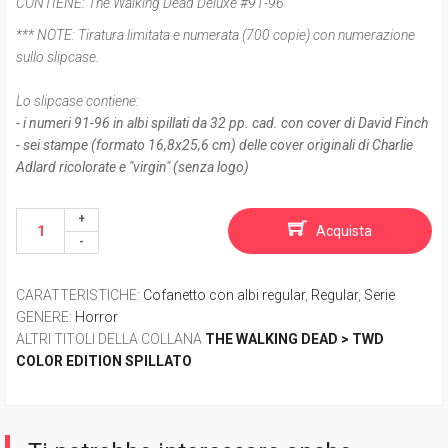
CONTIENE:
The Walking Dead Deluxe #91-96
*** NOTE:
Tiratura limitata e numerata (700 copie) con numerazione
sullo slipcase.
Lo slipcase contiene:
- i numeri 91-96 in albi spillati da 32 pp. cad. con cover di David Finch
- sei stampe (formato 16,8x25,6 cm) delle cover originali di Charlie
Adlard ricolorate e "virgin" (senza logo)
Acquista
CARATTERISTICHE
:
Cofanetto con albi regular
,
Regular
,
Serie
GENERE
:
Horror
ALTRI TITOLI DELLA COLLANA
THE WALKING DEAD > TWD
COLOR EDITION SPILLATO