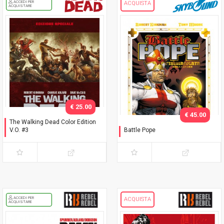
ACCEDI PER
ACQUISTA
ACQUISTARE
€ 25.00
€ 45.00
The Walking Dead Color Edition
V.O. #3
Battle Pope
Slipcase Variant "Dave
L'immacolata Collezione
Rapoza"
ACCEDI PER
ACQUISTA
ACQUISTARE