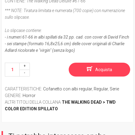
CONTIENE:
The Walking Dead Deluxe #61-66
*** NOTE:
Tiratura limitata e numerata (700 copie) con numerazione
sullo slipcase.
Lo slipcase contiene:
- i numeri 61-66 in albi spillati da 32 pp. cad. con cover di David Finch
- sei stampe (formato 16,8x25,6 cm) delle cover originali di Charlie
Adlard ricolorate e "virgin" (senza logo)
Acquista
CARATTERISTICHE
:
Cofanetto con albi regular
,
Regular
,
Serie
GENERE
:
Horror
ALTRI TITOLI DELLA COLLANA
THE WALKING DEAD > TWD
COLOR EDITION SPILLATO