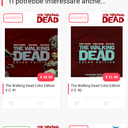
Ti potrebbe interessare anche...
ACQUISTA
ACQUISTA
€ 24.00
€ 21.00
The Walking Dead Color Edition
The Walking Dead Color Edition
V.O. #1
V.O. #2
Prima ristampa - Slipcase
Slipcase "David Finch"
"David Finch"