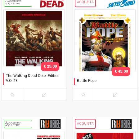
ACCEDI PER
ACQUISTA
ACQUISTARE
€ 25.00
€ 45.00
The Walking Dead Color Edition
V.O. #3
Battle Pope
Slipcase Variant "Dave
L'immacolata Collezione
Rapoza"
ACCEDI PER
ACQUISTA
ACQUISTARE