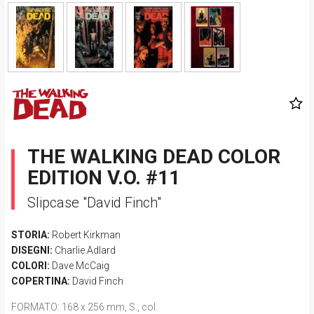
THE WALKING DEAD COLOR
EDITION V.O. #11
Slipcase "David Finch"
STORIA:
Robert Kirkman
DISEGNI:
Charlie Adlard
COLORI:
Dave McCaig
COPERTINA:
David Finch
FORMATO
: 168 x 256 mm, S., col.