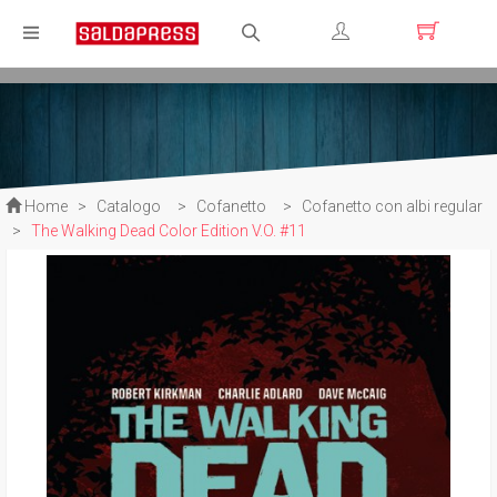
Registrati
Login
Home
>
Catalogo
>
Cofanetto
>
Cofanetto con albi regular
>
The Walking Dead Color Edition V.O. #11