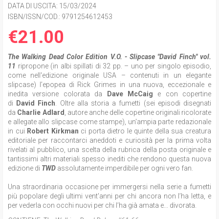
DATA DI USCITA
: 15/03/2024
ISBN/ISSN/COD.:
9791254612453
€21.00
The Walking Dead Color Edition V.O
.
- Slipcase "David Finch"
vol.
11
ripropone (in albi spillati di 32 pp. – uno per singolo episodio,
come nell'edizione originale USA – contenuti in un elegante
slipcase) l’epopea di Rick Grimes in una nuova, eccezionale e
inedita versione colorata da
Dave McCaig
e con copertine
di
David Finch
. Oltre alla storia a fumetti (sei episodi disegnati
da
Charlie Adlard
, autore anche delle copertine originali ricolorate
e allegate allo slipcase come stampe), un'ampia parte redazionale
in cui
Robert Kirkman
ci porta dietro le quinte della sua creatura
editoriale per raccontarci aneddoti e curiosità per la prima volta
rivelati al pubblico, una scelta della rubrica della posta originale e
tantissimi altri materiali spesso inediti che rendono questa nuova
edizione di
TWD
assolutamente imperdibile per ogni vero fan.
Una straordinaria occasione per immergersi nella serie a fumetti
più popolare degli ultimi vent'anni per chi ancora non l’ha letta, e
per vederla con occhi nuovi per chi l’ha già amata e... divorata.