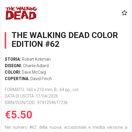
THE WALKING DEAD COLOR
EDITION #62
STORIA:
Robert Kirkman
DISEGNI:
Charlie Adlard
COLORI:
Dave McCaig
COPERTINA:
David Finch
FORMATO
: 160 x 210 mm, B., 64 pp., col.
DATA DI USCITA
: 17/04/2026
ISBN/ISSN/COD.:
9791254617236
€5.50
Nel numero #62 della nuova, eccezionale e inedita versione a