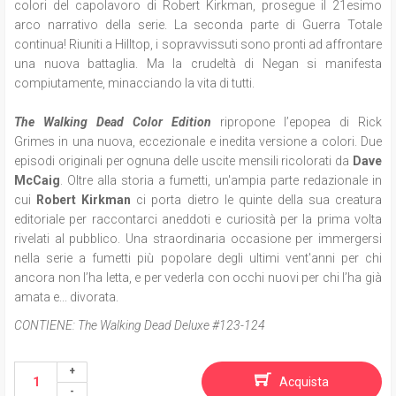
colori del capolavoro di Robert Kirkman, prosegue il 21esimo
arco narrativo della serie. La seconda parte di Guerra Totale
continua!
Riuniti a Hilltop, i sopravvissuti sono pronti ad affrontare
una nuova battaglia. Ma la crudeltà di Negan si manifesta
compiutamente, minacciando la vita di tutti.
The Walking Dead Color Edition
ripropone l
’epopea di Rick
Grimes in una nuova, eccezionale e inedita versione a colori. Due
episodi originali per ognuna delle uscite mensili ricolorati da
Dave
McCaig
. Oltre alla storia a fumetti, un'ampia parte redazionale in
cui
Robert Kirkman
ci porta dietro le quinte della sua creatura
editoriale per raccontarci aneddoti e curiosità per la prima volta
rivelati al pubblico. Una straordinaria occasione per immergersi
nella serie a fumetti più popolare degli ultimi vent'anni per chi
ancora non l’ha letta, e per vederla con occhi nuovi per chi l’ha già
amata e... divorata.
CONTIENE:
The Walking Dead Deluxe #123-124
Acquista