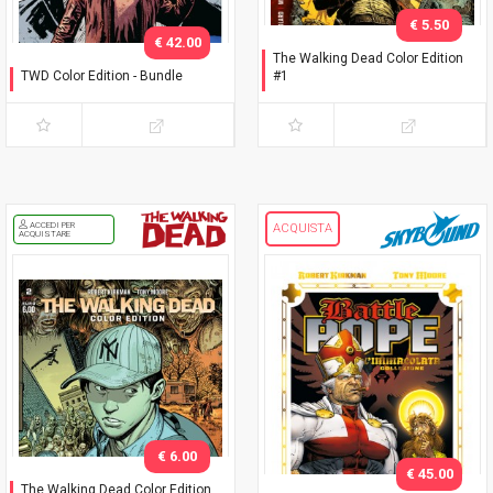
€ 5.50
€ 42.00
The Walking Dead Color Edition
TWD Color Edition - Bundle
#1
Variant Phillips
Seconda ristampa
ACCEDI PER
ACQUISTA
ACQUISTARE
€ 6.00
€ 45.00
The Walking Dead Color Edition