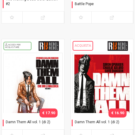
#2
Battle Pope
Variant Adams
L'immacolata Collezione
ACCEDI PER
ACQUISTA
ACQUISTARE
€ 17.90
€ 16.90
Damn Them All vol. 1 (di 2)
Damn Them All vol. 1 (di 2)
Variant Exclusive
Che dio li maledica